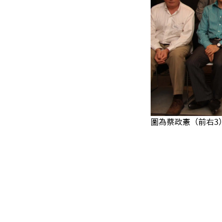
圖為蔡政憲（前右3）