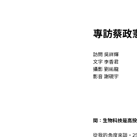
專訪蔡政
訪問 吳祥輝
文字 李香君
攝影 劉祐龍
影音 謝硯宇
問：生物科技是高投
從我的角度來談。2