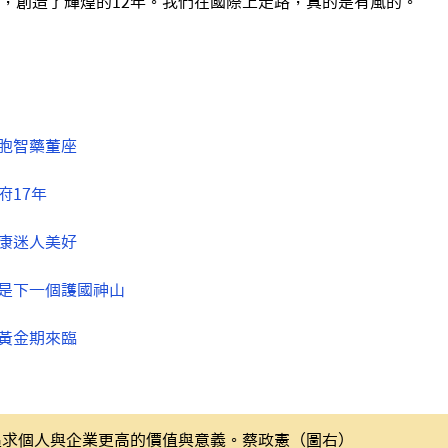
，創造了輝煌的12年。我們在國際上走路，真的是有風的。
細胞智藥董座
府17年
健康迷人美好
體是下一個護國神山
的黃金期來臨
追求個人與企業更高的價值與意義。蔡政憲（圖右）