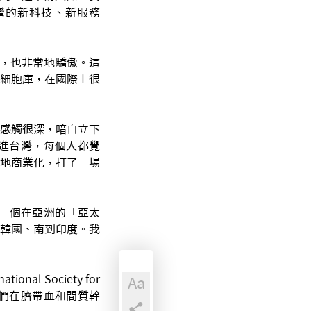
灣的新科技、新服務
功，也非常地驕傲。這
細胞庫，在國際上很
位感觸很深，暗自立下
進台灣，每個人都覺
地商業化，打了一場
一個在亞洲的「亞太
到韓國、南到印度。我
 Society for
Aa
。我們在臍帶血和間質幹