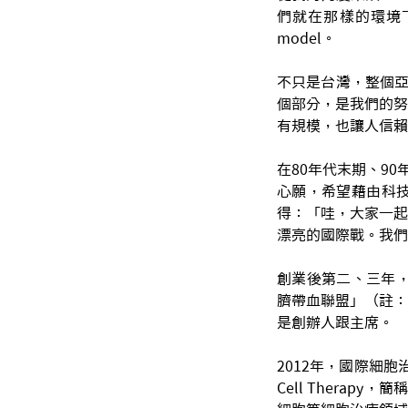
們就在那樣的環境
model。
不只是台灣，整個亞
個部分，是我們的努
有規模，也讓人信賴
在80年代末期、9
心願，希望藉由科
得：「哇，大家一起
漂亮的國際戰。我們
創業後第二、三年，
臍帶血聯盟」（註：
是創辦人跟主席。
2012年，國際細胞治
Cell Thera