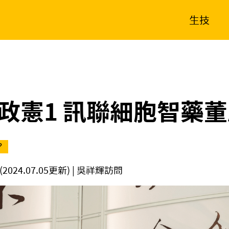
生技
消費生活
在地品牌
財經
健康
新南向
體育
政憲1 訊聯細胞智藥
？
(2024.07.05更新)
| 吳祥輝訪問