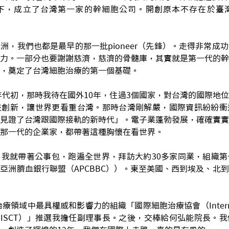
下，成立了台灣第一家的幹細胞公司。開創原本不存在於臺
洲，我們也都是最早的那一批pioneer（先鋒）。走得非常成
力。一部分也要謝謝慈濟，慈濟的骨髓庫，其實就是第一代的幹
，奠定了台灣細胞治療的第一個基礎。
0年代初，那時我待在國外10年，住過3個國家，對台灣的國際地
技創新，讓世界更看重台灣。那時台灣剛解嚴，國際資訊紛紛衝
見證了台灣跟國際接軌的新時代」。電子業蓬勃發展，確確實實
那一代的企業家，都帶著這種胸懷在看世界。
我就帶著公事包，跑遍全世界，拜訪大約30多家同業，組織第
亞洲臍血銀行聯盟（APCBBC））。東至美國、西到埃及、北
療領域中最具權威和影響力的組織「國際細胞治療協會（International
py，簡稱ISCT）」推選我擔任副理事長。之後，交棒給何弘能院長