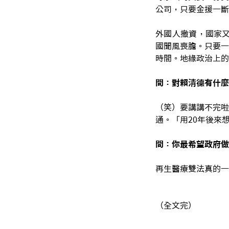
公司，只要金援一斷
外國人撤資，國家又
國聞風喪膽。只要一
時間。地緣政治上的
問：對賴清德有什麼
（笑）要講講不完啦
通。「用20年後來
問：你最希望政府做
再生醫療雙法真的一
（全文完）