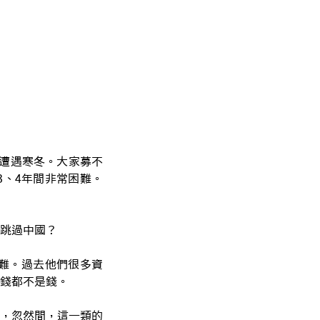
場遭遇寒冬。大家募不
、4年間非常困難。
跳過中國？
難。過去他們很多資
錢都不是錢。
，忽然間，這一類的