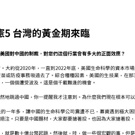
憲5 台灣的黃金期來臨
美國對中國的制裁，對您們這個行業會有多大的正面效應？
。大約從2020年，一直到2022年底，美國生命科學的資本市
苗或防疫事務吸過去了。綜合種種因素，美國的生技業，在那3
，一個個遭受波及。這是個千載難逢的機會。
然地跳過中國，你一提醒我才注意到。為什麼我們現在根本可以
去的一年多，讓中國的生命科學公司震盪不已，募資遇到極大困
挹注。只要是中國題材，大家都要搶著投。也因為大家搶著投，
，就是數十億台幣起跳。然後就，哇，做一些很宏觀的事。但是