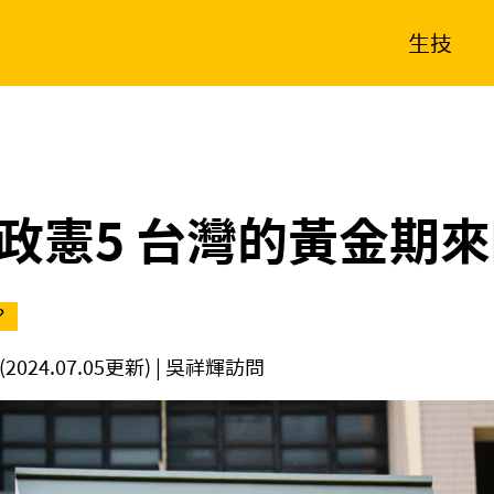
生技
消費生活
在地品牌
財經
健康
新南向
體育
政憲5 台灣的黃金期
？
(2024.07.05更新)
| 吳祥輝訪問