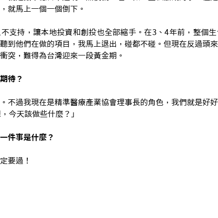
，就馬上一個一個倒下。
不支持，讓本地投資和創投也全部縮手。在3、4年前，整個生
聽到他們在做的項目，我馬上退出，碰都不碰。但現在反過頭來
衝突，難得為台灣迎來一段黃金期。
期待？
。不過我現在是精準醫療產業協會理事長的角色，我們就是好好
想，今天該做些什麼？」
一件事是什麼？
定要過！