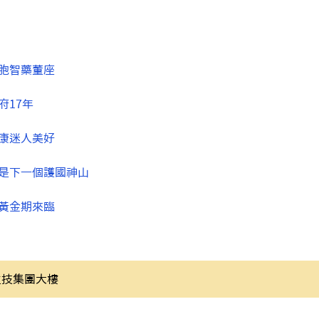
細胞智藥董座
府17年
健康迷人美好
體是下一個護國神山
的黃金期來臨
生技集團大樓