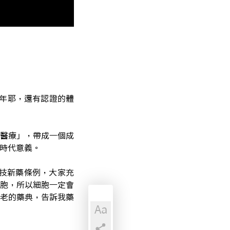
5年耶，還有認證的體
醫療」，帶成一個成
的時代意義。
生技新藥條例，大家充
胞，所以細胞一定會
老的藥典，告訴我藥
Aa