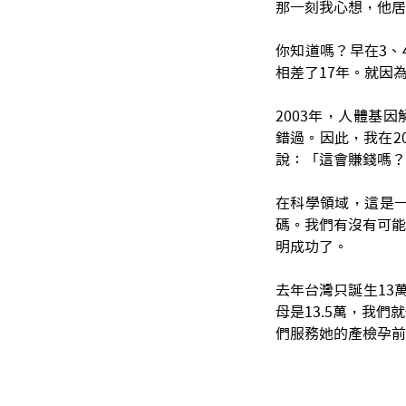
那一刻我心想，他居
你知道嗎？早在3、
相差了17年。就因
2003年，人體基因解
錯過。因此，我在2
說：「這會賺錢嗎？
在科學領域，這是
碼。我們有沒有可能
明成功了。
去年台灣只誕生13
母是13.5萬，我
們服務她的產檢孕前