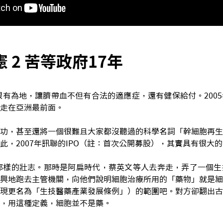
 2 苦等政府17年
也很有為地，讓臍帶血不但有合法的適應症，還有健保給付。200
走在亞洲最前面。
功，甚至還將一個很難且大家都沒聽過的科學名詞「幹細胞再生
此，2007年訊聯的IPO（註：首次公開募股），其實具有很大
著那樣的壯志。那時是阿扁時代，蔡英文等人去奔走，弄了一個
興地跑去主管機關，向他們說明細胞治療所用的「藥物」就是細
現更名為「生技醫藥產業發展條例」）的範圍吧。對方卻翻出古
，用這種定義，細胞並不是藥。