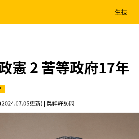
生技
消費生活
在地品牌
財經
健康
新南向
體育
政憲 2 苦等政府17年
？
(2024.07.05更新)
| 吳祥輝訪問