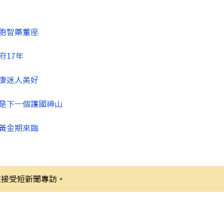
細胞智藥董座
府17年
健康迷人美好
體是下一個護國神山
的黃金期來臨
憲接受短新聞專訪。