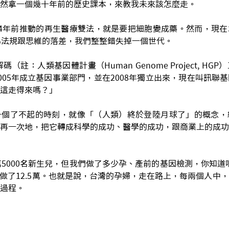
然拿一個幾十年前的歷史課本，來教我未來該怎麼走。
4年前推動的再生醫療雙法，就是要把細胞變成藥。然而，現在
為法規跟思維的落差，我們整整錯失掉一個世代。
碼（註：人類基因體計畫（Human Genome Project, H
005年成立基因事業部門，並在2008年獨立出來，現在叫訊聯
這走得來嗎？」
一個了不起的時刻，就像「（人類）終於登陸月球了」的概念，
再一次地，把它轉成科學的成功、醫學的成功，跟商業上的成功
萬5000名新生兒，但我們做了多少孕、產前的基因檢測，你知道嗎？
們就做了12.5萬。也就是說，台灣的孕婦，走在路上，每兩個人中
過程。