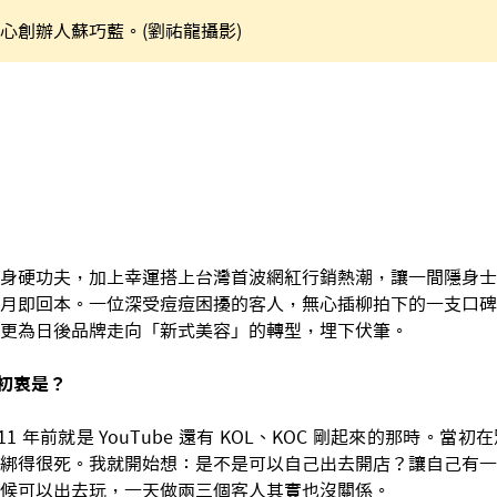
心創辦人蘇巧藍。(劉祐龍攝影)
身硬功夫，加上幸運搭上台灣首波網紅行銷熱潮，讓一間隱身士
月即回本。一位深受痘痘困擾的客人，無心插柳拍下的一支口碑
更為日後品牌走向「新式美容」的轉型，埋下伏筆。
初衷是？
11 年前就是 YouTube 還有 KOL、KOC 剛起來的那時。
綁得很死。我就開始想：是不是可以自己出去開店？讓自己有一
候可以出去玩，一天做兩三個客人其實也沒關係。