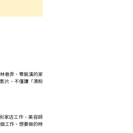
林巷弄、零裝潢的家
影片，不僅讓「清粉
當初在別家店工作，美容師
個工作，想要做的時