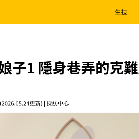
生技
消費生活
在地品牌
財經
健康
新南向
體育
娘子1 隱身巷弄的克
(2026.05.24更新)
| 採訪中心