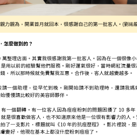
親力親為，開業首月就回本，很感謝自己的第一批客人。(劉祐龍
，怎麼做到的？
到 40 萬整理店面。其實我很感謝我第一批客人。因為在一個很像
只是用以前的經驗幫他們服務。
剛好運氣很好，當時網紅流量很
賺錢，所以那時候就免費幫我互惠。合作後，客人就越變越多。
只請一個助理，從早忙到晚。剛開始請不到助理時，還請我媽
開始慢慢請比較好的美容師夥伴。
有一個翻轉。有一位客人因為痘痘粉刺的問題困擾了 10 多
，就是很喜歡做客人，也不知道原來他是一位很有影響力的人。
拍了一支影片，標題就叫《10 年的抗痘歷程》。影片裡說，
皮膚變好，他現在基本上都沒什麼粉刺痘痘了。