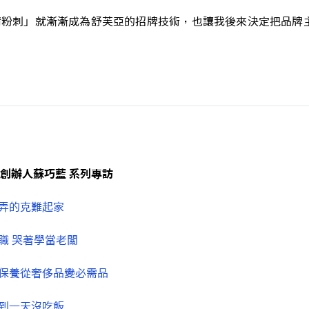
粉刺」就漸漸成為舒芙亞的招牌技術，也讓我後來決定把品牌主軸
創辦人蘇巧藍 系列專訪
巷弄的克難起家
職 哭著學當老闆
膚保養從奢侈品變必需品
累到一天沒吃飯