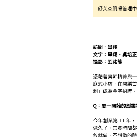
舒芙亞肌膚管理中
訪問：畢翔
文字：畢翔、吳培正
攝影：劉祐龍
憑藉著實幹精神與一
庭式小店，在開業首
刺」成為金字招牌，
Q：您一開始的創業
今年創業第 11 年，
做久了，其實時間都
候就做，不想做的時