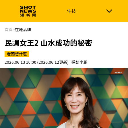
生技
生技
政治
消費生活
在地品牌
財經
健康
首頁
>
在地品牌
民調女王2 山水成功的秘密
新南向
體育
老闆想什麼
2026.06.13 10:00
(2026.06.12更新)
| 採訪小組