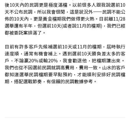
後10天內的民調更是極度滿檔。以前很多人跟我說選前10
天不公布民調，所以我會很閒，這是狀況外——民調不能公
佈的10天內，更是黃金檔期我們做得更火熱。目前離11/28
選舉還有半年，但選前10天(或者說11月的檔期)，我們已經
都被委託案排滿了。
目前有許多客戶先候補選前10天或11月的檔期，屆時執行
速度順，通常有機會補上。遇到選前10天勝負差太多的客
戶，不論贏20%或輸20%，我會勸退他，把檔期讓出來。
我們也從不因選前民調就調高費用，費用一致。山水的客戶
都知道選舉民調檔期要早點預約，才能順利安排好民調檔
期，搭配選戰節奏，有信賴的民調數據參考。