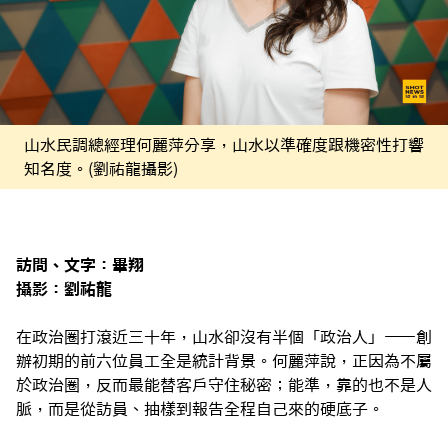
山水民調總經理何麗萍分享，山水以準確度跟機密性打響
知名度。(劉祐龍攝影)
訪問、文字：畢翔
攝影：劉祐龍
在政治圈打滾近三十年，山水卻沒有半個「政治人」——創
辦初期的前六位員工全是統計背景。何麗萍說，正因為不屬
於政治圈，反而最能替客戶守住秘密；能準，靠的也不是人
脈，而是從訪員、抽樣到報告全程自己來的硬底子。