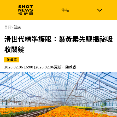
生技
生技
政治
消費生活
在地品牌
財經
健康
首頁
>
健康
滑世代精準護眼：葉黃素先驅揭祕吸
新南向
體育
收關鍵
葉黃素
2026.02.06 16:00
(2026.02.06更新)
| 陳威睿