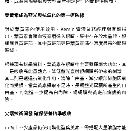
積，成為國際藥廠與大型品牌指定合作的關鍵供應商。
葉黃素成為藍光與抗氧化的第一道防線
對於葉黃素的使用效用，Kemin 資深業務經理謝宜穎指
出，葉黃素會隨血液循環進入眼睛，集中存在於水晶體、視
網膜與黃斑部，其中黃斑部更是葉黃素儲存濃度最高的關鍵
區域。
根據現有科學資料，葉黃素在眼睛中主要發揮兩大功能，其
一是吸收高能量藍光，降低藍光直射視網膜所帶來的刺激；
其二則是透過抗氧化作用，清除自由基，減少眼部細胞因氧
化而受損。當葉黃素攝取不足時，長期藍光累積所產生的自
由基，可能進一步提高白內障、視網膜與黃斑部病變的風
險。
尖端技術開發 確保營養精準吸收
市面上不少產品仍使用酯化型葉黃素，需搭配大量油脂才能