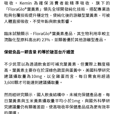
吸收。Kemin 為確保消費者能精準吸收，旗下的
「FloraGlo®葉黃素」領先全球開發純化技術，搭配專業造
粒與包覆技術提升穩定性，使純化後的游離型葉黃素，可被
人體直接吸收，不受年齡與飲食影響。
臨床試驗顯示，FloraGlo®葉黃素產品，其生物利用率較主
流酯化型原料高出約 23%，並顯著優於其他游離型產品。
保健食品一顆含量 約等於破百台斤雞蛋
不少民眾以為透過飲食即可補充葉黃素，但實際上難度極
高。葉黃素主要存在於深綠色蔬菜與蛋黃中，美國科學研究
建議攝取量為10mg，以全雞蛋而言，每日需食用超過
3,600顆才可能達到建議攝取量。
然而經研究顯示，國人飲食結構中，未補充保健產品者，每
日葉黃素與玉米黃素攝取量平均小於1mg，與國外科學研
究建議量仍有顯著差距，使高吸收率保健產品成為更有效率
的選擇。