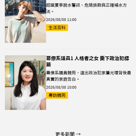
認識夏季脫水警訊、危險族群與正確補水方
法。
2026/08/08 11:00
生活百科
幕僚系議員1 人格者之女 撕下政治犯標
籤
幕僚系議員魏筠，道出政治犯家屬光環背後最
真實的家庭告白。
2026/08/08 10:00
專訪魏筠
更多新聞 →