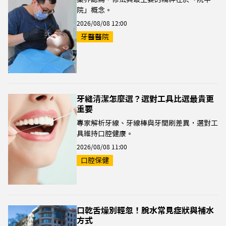
院」概念。
2026/08/08 12:00
牙醫醫院
牙縫清潔怎麼選？選對工具比選最貴更
重要
專家解析牙線、牙線棒與牙間刷差異，選對工
具維持口腔健康。
2026/08/08 11:00
口腔保健
口乾舌燥別輕忽！脫水常見症狀與補水
方式