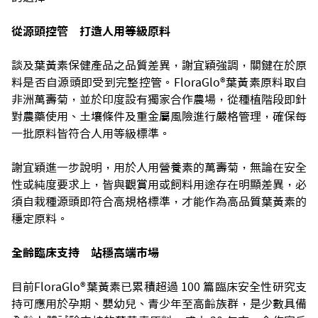
從源頭控管 打造人用等級原料
談及葉黃素保健產品之品質差異，謝宜穎強調，關鍵在於原
料是否自源頭即受到完整控管。FloraGlo®葉黃素原料取自
非洲萬壽菊，並於印度設有獨家合作農場，從種植階段即針
對農藥使用、土壤條件及重金屬風險進行嚴格管理，確保每
一批原料皆符合人用等級標準。
謝宜穎進一步說明，用於人用營養素的萬壽菊，無論在安全
性或純度要求上，皆與觀賞用或飼料用途存在明顯差異，必
須自栽種源頭即符合高規格標準，才能作為高品質葉黃素的
穩定原料。
全齡臨床支持 站穩高端市場
目前FloraGlo®葉黃素已累積超過 100 篇臨床安全性研究支
持可應用於孕期、嬰幼兒、青少年至高齡族群，是少數具備