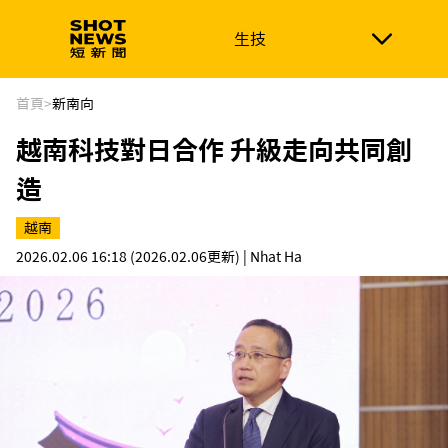
生技
生技
政治
消費生活
在地品牌
財經
健康
首頁
>
新南向
越南科技對日合作 升級走向共同創
新南向
體育
造
越南
2026.02.06 16:18
(2026.02.06更新)
| Nhat Ha