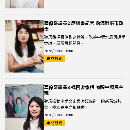
幕僚系議員2 歷練書記官 點滿耐磨市政
學
魏筠發揮幕僚耐磨特質，改善中壢水患與通學
步道，展現解題韌性。
2026/08/08 10:00
專訪魏筠
幕僚系議員3 找回客家根 喚醒中壢民主
魂
魏筠推動中壢文史與客語復甦，盼新舊城共
榮，找回民主之都驕傲。
2026/08/08 10:00
專訪魏筠