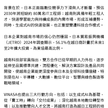
背景在於，日本正面臨數位競爭力下滑與人才斷層，預估
2030年將短缺約 80萬名IT工程師；越南則具備年輕工程人
才、快速學習能力與持續成長的內需市場，形成互補優勢。
同時，生成式AI的快速發展，也正重塑雙邊科技合作模式。
日本企業對越南市場的信心仍然穩固。日本貿易振興機構
（JETRO）2024年調查顯示，56.1%在越日商計畫於未來1
至2年擴大投資，為東協最高比例。
越南科技部官員指出，雙方合作已從早期的人力外包，逐步
延伸至品質標準共建、流程優化、解決方案設計及產品共同
開發，使越南企業能更深度參與日本及全球科技價值鏈，特
別是在AI、半導體、大數據、數位平台、智慧與綠色製造等
戰略領域。
VINASA也提出三大行動方向，包括：以生成式AI為基礎，
從「賣工時」轉向「交付成果」；深化越南本地數位轉型市
場；以及推動雙向人才交流，將越南打造為越日工程師的培