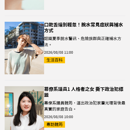
口乾舌燥別輕忽！脫水常見症狀與補水
方式
認識夏季脫水警訊、危險族群與正確補水方
法。
2026/08/08 11:00
生活百科
幕僚系議員1 人格者之女 撕下政治犯標
籤
幕僚系議員魏筠，道出政治犯家屬光環背後最
真實的家庭告白。
2026/08/08 10:00
專訪魏筠