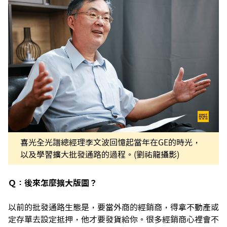
喜光全光譜總經理李文波回憶起當年在GE的時光，
以及學習擴大批發通路的過程。(劉祐龍攝影)
Ｑ：後來怎麼擴大版圖？
以前的批發通路生態是，要當外商的經銷商，得拿不動產或
定存單去設定抵押，他才要發貨給你。很多經銷商心裡會不