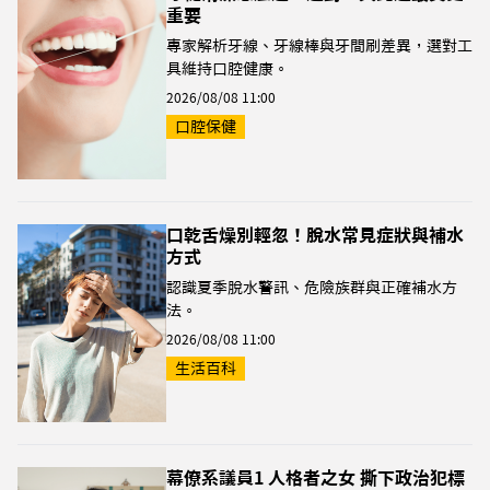
重要
專家解析牙線、牙線棒與牙間刷差異，選對工
具維持口腔健康。
2026/08/08 11:00
口腔保健
口乾舌燥別輕忽！脫水常見症狀與補水
方式
認識夏季脫水警訊、危險族群與正確補水方
法。
2026/08/08 11:00
生活百科
幕僚系議員1 人格者之女 撕下政治犯標