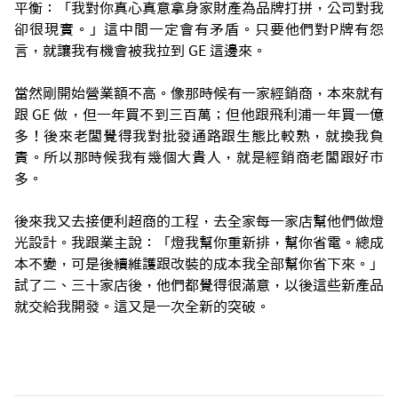
平衡：「我對你真心真意拿身家財產為品牌打拼，公司對我
卻很現實。」這中間一定會有矛盾。只要他們對P牌有怨
言，就讓我有機會被我拉到 GE 這邊來。
當然剛開始營業額不高。像那時候有一家經銷商，本來就有
跟 GE 做，但一年買不到三百萬；但他跟飛利浦一年買一億
多！後來老闆覺得我對批發通路跟生態比較熟，就換我負
責。所以那時候我有幾個大貴人，就是經銷商老闆跟好市
多。
後來我又去接便利超商的工程，去全家每一家店幫他們做燈
光設計。我跟業主說：「燈我幫你重新排，幫你省電。總成
本不變，可是後續維護跟改裝的成本我全部幫你省下來。」
試了二、三十家店後，他們都覺得很滿意，以後這些新產品
就交給我開發。這又是一次全新的突破。