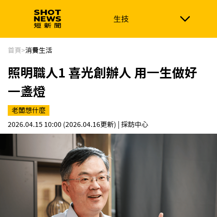
生技
生技
政治
消費生活
在地品牌
財經
健康
首頁
>
消費生活
照明職人1 喜光創辦人 用一生做好
新南向
體育
一盞燈
老闆想什麼
2026.04.15 10:00
(2026.04.16更新)
| 採訪中心