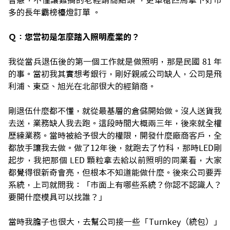
智慧，不僅讓難搞的老經銷商點頭 ，更單槍匹馬拿下好市
多的長年霸榜檯燈訂單 。
Ｑ：您當初是怎麼踏入照明產業的？
我從當兵退伍後的第一個工作就是做照明，那是民國 81 年
的事。當初我其實想考銀行，剛好親戚公司缺人，公司是飛
利浦、東亞、旭光在北部很大的經銷商。
剛退伍什麼都不懂，就從最基層的倉儲開始做。沒人送貨我
去送，業務缺人我去跑。這段時間大概兩三年，後來就全權
歷練業務。當時被給予很大的權限，開發什麼廠商客戶，全
都放手讓我去做。做了12年後，就跑去了竹科，那時LED剛
起步，我把那個 LED 顆粒拿去給以前照明的同業看，大家
都覺得很新奇會亮，但根本不知道能做什麼。後來公司要弄
系統，上司就問我：「市面上有哪些系統？你認不認識人？
要開什麼模具可以找誰？」
當時我膽子也很大，去幫公司接一些「Turnkey（統包）」