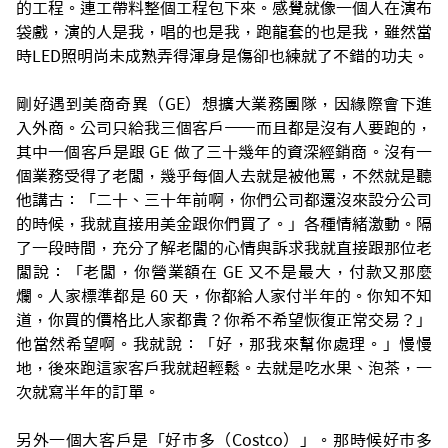
的工程。連工帶料整個工程包下來。感覺就像一個人在演布
袋戲，演的人是我，唱的也是我，跑龍套的也是我，雖然當
時LED照明尚未成熟弄得渾身是傷卻也練就了不錯的功夫。
剛好遇到美商奇異（GE）想擴大業務團隊，因緣際會下進
入外商。公司只給我三個客戶——而且都是沒有人要跑的，
其中一個客戶是跟 GE 做了三十幾年的資深經銷商。沒有一
個業務受得了老闆，幾乎每個人去就是被他罵，不然就是聽
他講古：「二十、三十年前啊，你們公司都還沒來設分公司
的時候，我就直接用美金跟你們買了。」各種情緒激動。隔
了一段時間，充分了解老闆的心情與訴求我就直接跟那位老
闆說：「老闆，你營業額在 GE 又不是最大，付款又那麼
爛。人家標準都是 60 天，你都給人家付半年的。你知不知
道，你買的價格比人家都貴？你希不希望恢復正常交易？」
他當然希望啊。我就說：「好，那我來幫你處理。」慢慢
地，後來跑這家客戶我就超輕鬆。去就是吃水果、泡茶，一
次就寫半年的訂單。
另外一個大客戶是「好市多（Costco）」。那時候好市多