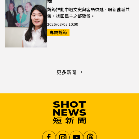
魂
魏筠推動中壢文史與客語復甦，盼新舊城共
榮，找回民主之都驕傲。
2026/08/08 10:00
專訪魏筠
更多新聞 →