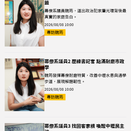
籤
幕僚系議員魏筠，道出政治犯家屬光環背後最
真實的家庭告白。
2026/08/08 10:00
專訪魏筠
幕僚系議員2 歷練書記官 點滿耐磨市政
學
魏筠發揮幕僚耐磨特質，改善中壢水患與通學
步道，展現解題韌性。
2026/08/08 10:00
專訪魏筠
幕僚系議員3 找回客家根 喚醒中壢民主