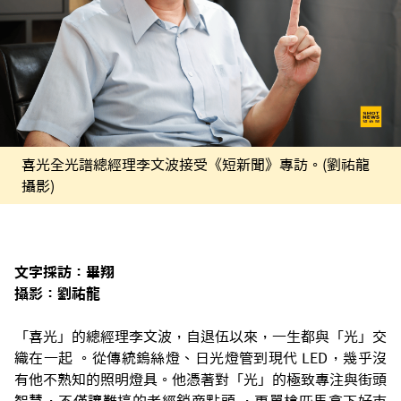
喜光全光譜總經理李文波接受《短新聞》專訪。(劉祐龍
攝影)
文字採訪：畢翔
攝影：劉祐龍
「喜光」的總經理李文波，自退伍以來，一生都與「光」交
織在一起 。從傳統鎢絲燈、日光燈管到現代 LED，幾乎沒
有他不熟知的照明燈具。他憑著對「光」的極致專注與街頭