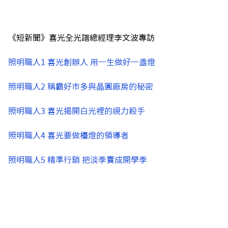
《短新聞》喜光全光譜總經理李文波專訪
照明職人1 喜光創辦人 用一生做好一盞燈
照明職人2 稱霸好市多與晶圓廠房的秘密
照明職人3 喜光揭開白光裡的視力殺手
照明職人4 喜光要做檯燈的領導者
照明職人5 精準行銷 把淡季賣成開學季