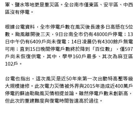
軍、鹽水等地更是重災區。全台南市僅東區、安平區、中西
區沒有停電。
根據台電資料，全市停電戶數在風災後長達多日高懸在5位
數。颱風離開後三天，9日台南全市仍有48000戶停電；13
日中午仍有6409戶尚未復電；14日凌晨仍有4300餘戶無電
可用；直到15日晚間停電戶數終於降到「百位數」，僅597
戶尚未恢復供電，其中，學甲160戶最多、其次為麻豆區
102戶。
台電也指出，這次風災是近50年來第一次出動特高壓等級
大規模搶修。此次電力災情被外界與2015年造成近400萬戶
停電的蘇迪勒颱風災情相提並論。雖然停電戶數未創新高，
但此次的重建難度與復電時間皆遠高於過往。