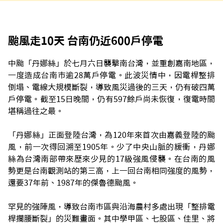
颱風走10天 台南仍近600戶停電
中颱「丹娜絲」於七月六日襲擊南台灣，並重創嘉南地區，
一度造成台南市逾28萬戶停電。此波災情中，因電桿整排
倒塌、電線大規模斷裂，導致風災過後的三天，仍有破四萬
戶停電。截至15日晚間，仍有597餘戶尚未恢復，復電時間
堪稱過往之最。
「丹娜絲」正面登陸台灣，為120年來首次由嘉義登陸的颱
風，前一次得回溯至1905年。少了中央山脈的緩衝，丹娜
絲為台灣南部帶來歷來少見的17級強風侵襲。在台南的風
勢更是台南觀測站的第三高，上一回台南相同強度的風勢，
還要37年前、1987年的傑魯德颱風。
罕見的強陣風，導致台南市區與沿海農村多處出現「整排電
桿攔腰斷裂」的災難畫面。其中學甲區、七股區、佳里、將