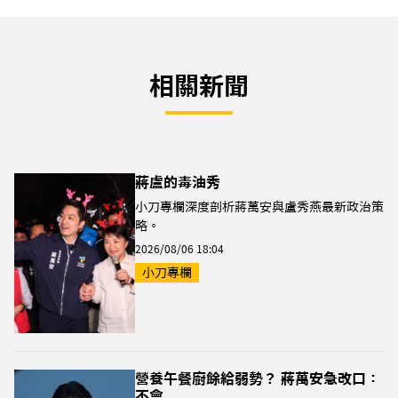
相關新聞
蔣盧的毒油秀
小刀專欄深度剖析蔣萬安與盧秀燕最新政治策
略。
2026/08/06 18:04
小刀專欄
營養午餐廚餘給弱勢？ 蔣萬安急改口：
不會