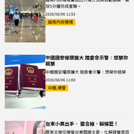
越南內排機場實施出入境分流與自動通關，最
快5分鐘完成查驗。
2026/08/06 11:53
越南內排機場
中國國安權限擴大 陸委會示警：想禁你
就禁
中國國安權限擴大 陸委會示警：想禁你就禁
2026/08/06 11:00
中國,境管
台東小英出手， 整合綠，裂解藍！
蔡英文接任陳瑩台東競總主委，化解綠營恩怨