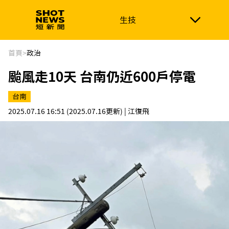
生技
生技
政治
消費生活
在地品牌
財經
健康
首頁
>
政治
颱風走10天 台南仍近600戶停電
新南向
體育
台南
2025.07.16 16:51
(2025.07.16更新)
| 江復飛