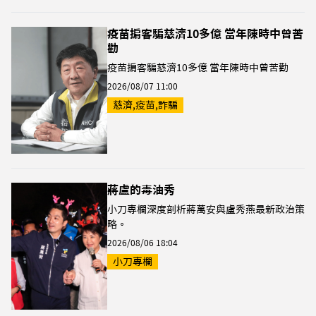
疫苗掮客騙慈濟10多億 當年陳時中曾苦
勸
疫苗掮客騙慈濟10多億 當年陳時中曾苦勸
2026/08/07 11:00
慈濟,疫苗,詐騙
蔣盧的毒油秀
小刀專欄深度剖析蔣萬安與盧秀燕最新政治策
略。
2026/08/06 18:04
小刀專欄