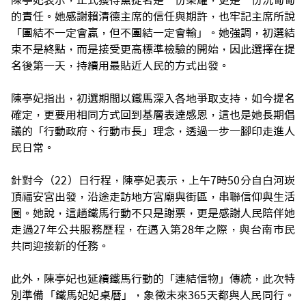
陳亭妃表示，正式獲得黨提名是一份榮耀，更是一份沉甸甸
的責任。她感謝賴清德主席的信任與期許，也牢記主席所說
「團結不一定會贏，但不團結一定會輸」。她強調，初選結
束不是終點，而是接受更高標準檢驗的開始，因此選擇在提
名後第一天，持續用最貼近人民的方式出發。
陳亭妃指出，初選期間以鐵馬深入各地爭取支持，如今提名
確定，更要用相同方式回到基層表達感恩，這也是她長期倡
議的「行動政府、行動市長」理念，透過一步一腳印走進人
民日常。
針對今（22）日行程，陳亭妃表示，上午7時50分自白河崁
頂福安宮出發，沿途走訪地方宮廟與街區，串聯信仰與生活
圈。她說，這趟鐵馬行動不只是謝票，更是感謝人民陪伴她
走過27年公共服務歷程，在邁入第28年之際，與台南市民
共同迎接新的任務。
此外，陳亭妃也延續鐵馬行動的「連結信物」傳統，此次特
別準備「鐵馬妃妃桌曆」，象徵未來365天都與人民同行。