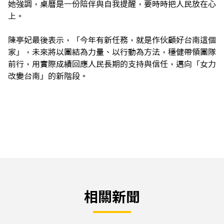
她強調，桌曆是一份陪伴與自我提醒，要時時把人民放在心
上。
陳亭妃最後表示，「今年有新任務，就是作伙顧好台南這個
家」，未來將以團結為力量、以行動為方法，穩健帶領團隊
前行，用實際成績回應人民長期的支持與信任，邁向「女力
改變台南」的新階段。
相關新聞