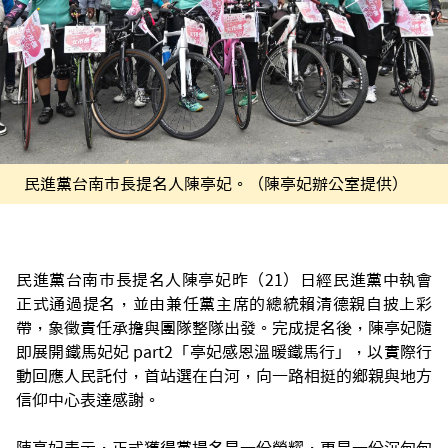
民進黨台南市長提名人陳亭妃。（陳亭妃辦公室提供）
民進黨台南市長提名人陳亭妃昨（21）日經民進黨中執會
正式通過提名，並由兼任黨主席的總統賴清德親自披上彩
帶，象徵責任承擔與團隊整隊出發。完成提名後，陳亭妃隨
即展開鐵馬妃妃 part2「亭妃感恩溫暖鐵馬行」，以實際行
動回應人民託付，首站選在白河，向一路相挺的鄉親與地方
信仰中心表達感謝。