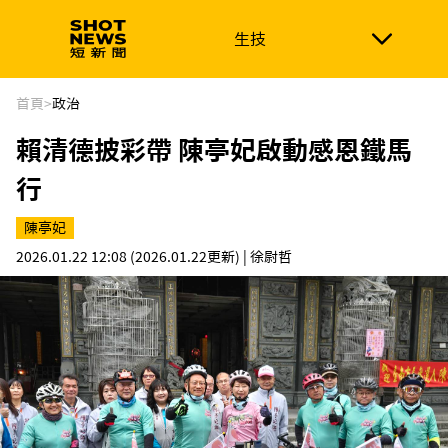
生技
生技
政治
消費生活
在地品牌
財經
健康
首頁
>
政治
賴清德披彩帶 陳亭妃啟動感恩鐵馬
新南向
體育
行
陳亭妃
2026.01.22 12:08
(2026.01.22更新)
| 徐尉哲