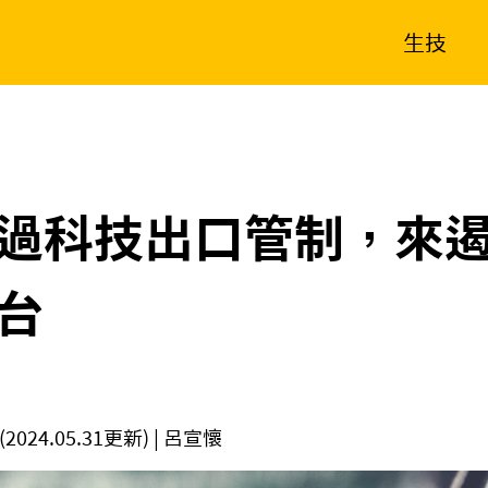
生技
消費生活
在地品牌
財經
健康
新南向
體育
過科技出口管制，來
台
(2024.05.31更新)
| 呂宣懷