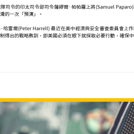
司令的印太司令部司令薩繆爾·帕帕羅上將(Samuel Papar
灣的一次「預演」。
哈雷爾(Peter Harrell) 最近在美中經濟與安全審查委員會
制得出的戰略教訓，即美國必須在眼下就採取必要行動，確保中