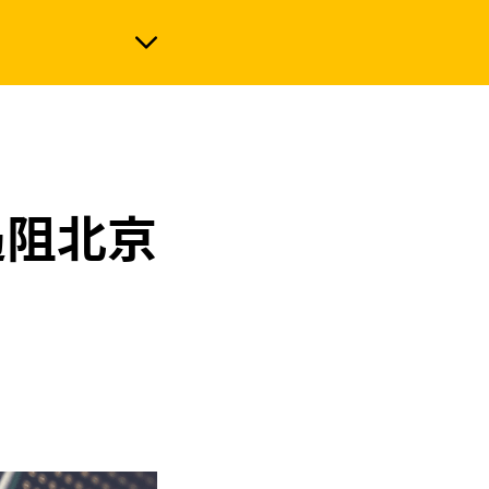
政治
遏阻北京