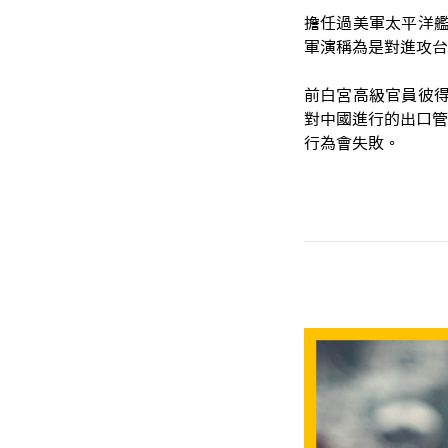
擔任過美軍太平洋艦隊
軍演稱為是對進攻台
前白宮高級官員彼得·
對中國進行的出口管
行為會失敗。