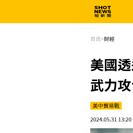
生技
政治
首頁
>
財經
美國透
武力攻
美中貿易戰
2024.05.31 13:20