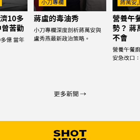
小刀專欄
蔣萬安,
濟10多
蔣盧的毒油秀
營養午
中曾苦勸
勢？ 
小刀專欄深度剖析蔣萬安與
不會
盧秀燕最新政治策略。
多億 當年
營養午餐廚
安急改口
更多新聞 →