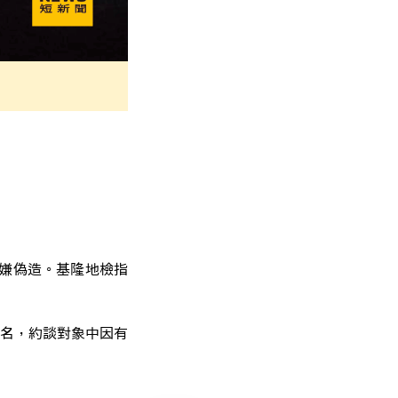
涉嫌偽造。基隆地檢指
名，約談對象中因有