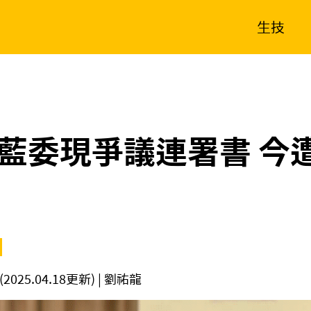
生技
消費生活
在地品牌
財經
健康
新南向
體育
藍委現爭議連署書 今
(2025.04.18更新)
| 劉祐龍