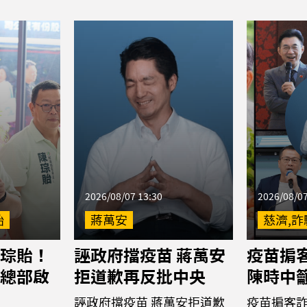
2026/08/07 13:30
2026/08/07
貽
蔣萬安
慈濟,詐
琮貽！
誣政府擋疫苗 蔣萬安
疫苗掮客
總部啟
拒道歉再反批中央
陳時中
誣政府擋疫苗 蔣萬安拒道歉
疫苗掮客詐