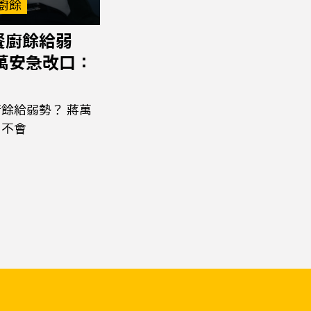
廚餘
餐廚餘給弱
蔣萬安急改口：
餘給弱勢？ 蔣萬
：不會