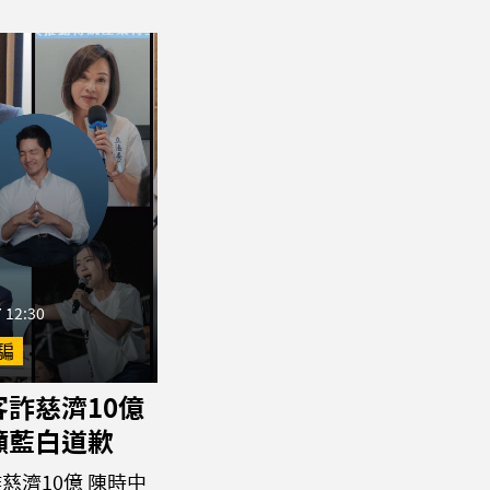
 12:30
騙
詐慈濟10億
籲藍白道歉
慈濟10億 陳時中