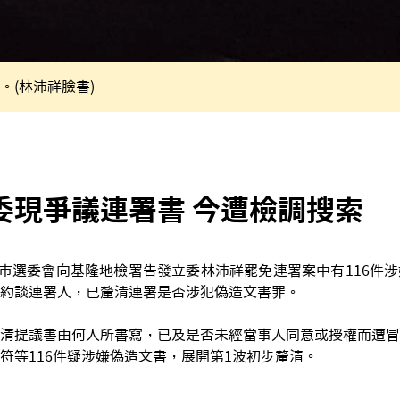
。(林沛祥臉書)
委現爭議連署書 今遭檢調搜索
基隆市選委會向基隆地檢署告發立委林沛祥罷免連署案中有116件
約談連署人，已釐清連署是否涉犯偽造文書罪。
清提議書由何人所書寫，已及是否未經當事人同意或授權而遭冒
符等116件疑涉嫌偽造文書，展開第1波初步釐清。