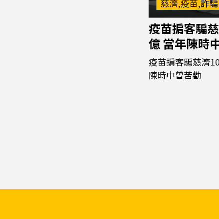
慈濟,疫苗,詐騙
疫苗掮客騙慈
億 當年陳時
疫苗掮客騙慈濟10
陳時中曾苦勸