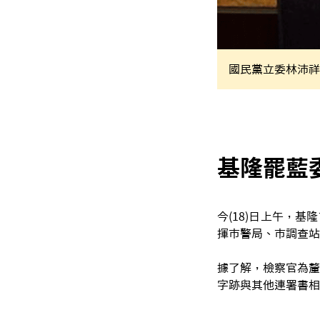
國民黨立委林沛祥
基隆罷藍
今(18)日上午，
揮市警局、市調查站
據了解，檢察官為釐
字跡與其他連署書相