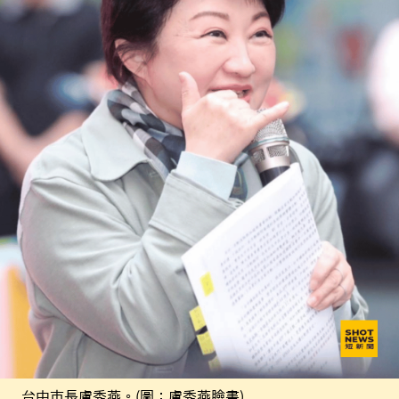
台中市長盧秀燕。(圖：盧秀燕臉書)