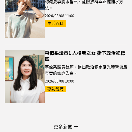
認識夏季脫水警訊、危險族群與正確補水方
法。
2026/08/08 11:00
生活百科
幕僚系議員1 人格者之女 撕下政治犯標
籤
幕僚系議員魏筠，道出政治犯家屬光環背後最
真實的家庭告白。
2026/08/08 10:00
專訪魏筠
更多新聞 →