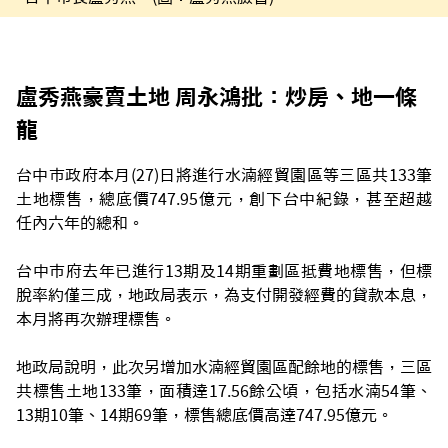
盧秀燕豪賣土地 周永鴻批：炒房、地一條
龍
台中市政府本月(27)日將進行水湳經貿園區等三區共133筆
土地標售，總底價747.95億元，創下台中紀錄，甚至超越
任內六年的總和。
台中市府去年已進行13期及14期重劃區抵費地標售，但標
脫率約僅三成，地政局表示，為支付開發經費的貸款本息，
本月將再次辦理標售。
地政局說明，此次另增加水湳經貿園區配餘地的標售，三區
共標售土地133筆，面積達17.56餘公頃，包括水湳54筆、
13期10筆、14期69筆，標售總底價高達747.95億元。