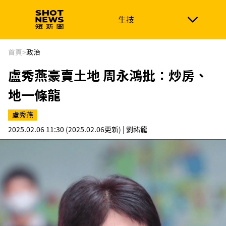
生技
生技
政治
消費生活
在地品牌
財經
健康
首頁
>
政治
盧秀燕豪賣土地 周永鴻批：炒房、
新南向
體育
地一條龍
盧秀燕
2025.02.06 11:30
(2025.02.06更新)
| 劉祐龍