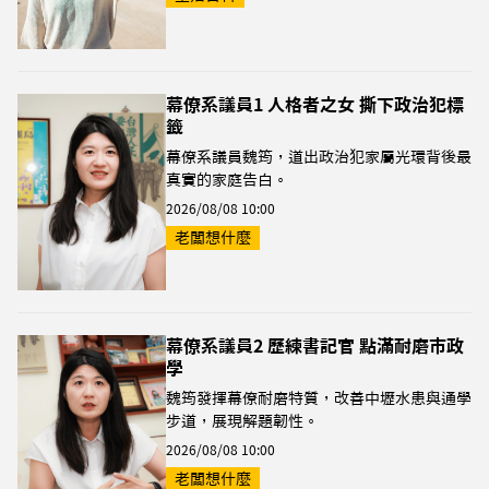
幕僚系議員1 人格者之女 撕下政治犯標
籤
幕僚系議員魏筠，道出政治犯家屬光環背後最
真實的家庭告白。
2026/08/08 10:00
老闆想什麼
幕僚系議員2 歷練書記官 點滿耐磨市政
學
魏筠發揮幕僚耐磨特質，改善中壢水患與通學
步道，展現解題韌性。
2026/08/08 10:00
老闆想什麼