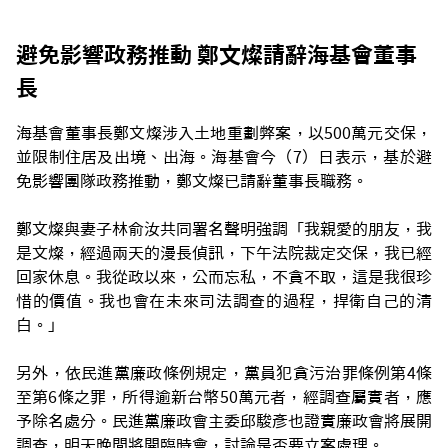
避免影響政務推動 鄭文燦請辭海基會董事
長
海基會董事長鄭文燦涉入土地重劃弊案，以500萬元交保，
並限制住居及出境、出海。海基會今（7）日表示，基於避
免影響團隊政務推動，鄭文燦已請辭董事長職務。
鄭文燦與妻子林俞汝共同署名聲明強調「我親愛的朋友，我
是文燦，經過兩天的漫長偵訊，下午法院裁定交保，我已經
回家休息。我從政以來，公而忘私，不貪不取，這是我很珍
惜的價值。我也會在未來司法調查的過程，捍衛自己的清
白。」
另外，依民進黨廉政條例規定，黨員犯貪污治罪條例第4條
至第6條之罪，所得逾新台幣50萬元者，經調查屬實者，應
予除名處分。民進黨廉政會主委邱駿彥也證實廉政會將展開
調查，明天晚間將開臨時會，討論是否要立案處理。