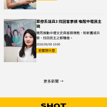
幕僚系議員3 找回客家根 喚醒中壢民主
魂
魏筠推動中壢文史與客語復甦，盼新舊城共
榮，找回民主之都驕傲。
2026/08/08 10:00
老闆想什麼
更多新聞 →