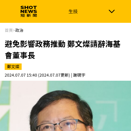
生技
生技
政治
消費生活
在地品牌
財經
健康
首頁
>
政治
避免影響政務推動 鄭文燦請辭海基
新南向
體育
會董事長
鄭文燦
2024.07.07 15:40
(2024.07.07更新)
| 謝硯宇