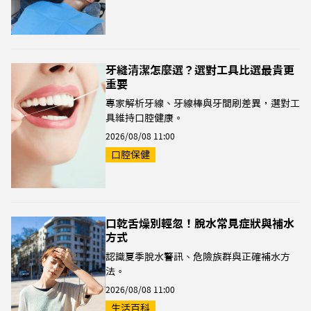
牙縫清潔怎麼選？選對工具比選最貴更
重要
專家解析牙線、牙線棒與牙間刷差異，選對工
具維持口腔健康。
2026/08/08 11:00
口腔保健
口乾舌燥別輕忽！脫水常見症狀與補水
方式
認識夏季脫水警訊、危險族群與正確補水方
法。
2026/08/08 11:00
生活百科