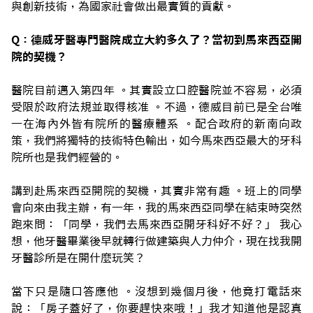
與創新技術，為國家社會做出最實質的貢獻。
Q：德威牙醫專門醫院成立大約多久了？當初到馬來西亞開
院的契機？
醫院目前邁入第四年 。其實設立口腔醫院並不容易，必須
受限於政府法規並取得核准 。不過，德威目前已是全台唯
一在海內外皆有院所的醫療體系 。配合政府的新南向政
策，我們將獨特的技術特色輸出，如今馬來西亞最大的牙科
院所也是我們經營的。
講到赴馬來西亞開院的契機，其實非常有趣 。班上的同學
會向來由我主辦，有一年，我的馬來西亞同學在結束時突然
跑來問：「同學，我們去馬來西亞開牙科好不好？」 我心
想，他牙醫畢業後早就轉行做建築與人力仲介，現在找我開
牙醫診所是在開什麼玩笑？
當下只是隨口答應他 。沒想到幾個月後，他竟打電話來
說：「房子蓋好了，你要趕快來哦！」我才知道他是認真