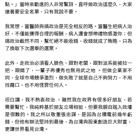
點。」當時來勸進的人非常驚訝，直呼做政治這麼久，大家
搶著要安全名單，只有我說不要。
我常想，當醫師與搞政治是完全相反的路。當醫生把病人治
好，不僅能獲得合理的報酬，病人還會想帶禮物感激你；但
搞政治截然不同，幫忙絕不能收錢，收錢就成了賄賂，只為
了換取下次選舉的選票。
此外，走政治必須看人臉色、跟對老闆，跟對派系能被拉一
把，跟錯了，一輩子再優秀也無用武之地 。但做企業家不
同，全球市場競爭激烈，做失敗了就是自己不夠努力，不用
找藉口，也不用怪罪任何人。
坦白講，我不熱衷政治 。雖然我在政界有很多好朋友，若
需要幫忙，我純粹基於朋友立場相挺，但要我親自踏入政壇
是很難的。我之所以敬重張忠謀，是因為台積電前幾年虧
錢，但他有辦法堅持到最後，為台灣與股東創造巨大財富，
更讓世界看見台灣。