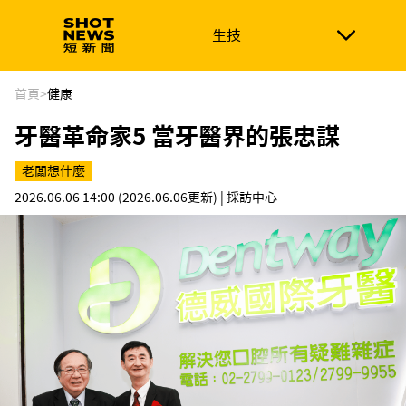
生技
生技
政治
消費生活
在地品牌
財經
健康
首頁
>
健康
牙醫革命家5 當牙醫界的張忠謀
新南向
體育
老闆想什麼
2026.06.06 14:00
(2026.06.06更新)
| 採訪中心