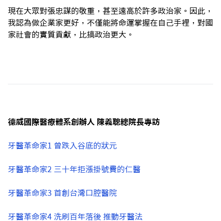
現在大眾對張忠謀的敬重，甚至遠高於許多政治家。因此，
我認為做企業家更好，不僅能將命運掌握在自己手裡，對國
家社會的實質貢獻，比搞政治更大。
德威國際醫療體系創辦人 陳義聰總院長專訪
牙醫革命家1 曾跌入谷底的狀元
牙醫革命家2 三十年拒漲掛號費的仁醫
牙醫革命家3 首創台灣口腔醫院
牙醫革命家4 洗刷百年落後 推動牙醫法