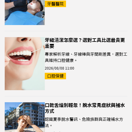
牙醫醫院
牙縫清潔怎麼選？選對工具比選最貴更
重要
專家解析牙線、牙線棒與牙間刷差異，選對工
具維持口腔健康。
2026/08/08 11:00
口腔保健
口乾舌燥別輕忽！脫水常見症狀與補水
方式
認識夏季脫水警訊、危險族群與正確補水方
法。