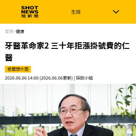
生技
生技
政治
消費生活
在地品牌
財經
健康
首頁
>
健康
牙醫革命家2 三十年拒漲掛號費的仁
新南向
體育
醫
老闆想什麼
2026.06.06 14:00
(2026.06.06更新)
| 採訪小組