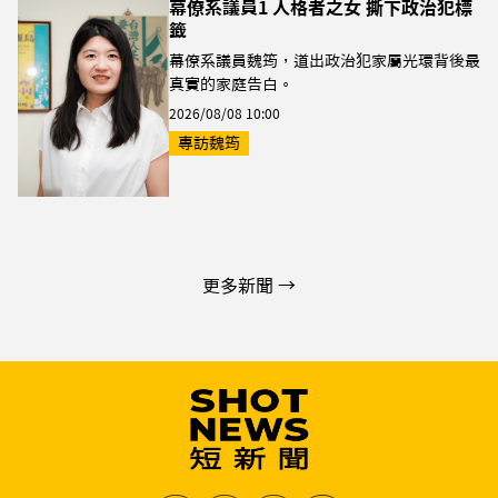
幕僚系議員1 人格者之女 撕下政治犯標
籤
幕僚系議員魏筠，道出政治犯家屬光環背後最
真實的家庭告白。
2026/08/08 10:00
專訪魏筠
更多新聞 →