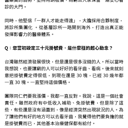
醫藥費的弱勢，堅持用銅板價，為窮苦人家保留一扇安心看
診的大門。
同時，他堅信「一群人才能走得遠」，大膽採用合夥制度，
將診所集團化 。從基層診所一路開到海外，打造出真正能
發揮影響力的醫療體系。
Q：您當初設定三十元掛號費，是什麼樣的起心動念？
台灣雖然經濟發展很快，但是還是很多沒錢的人。所以當時
我想說，也要讓窮的人可以好好的看牙齒、看病。後來就刻
意把掛號費定得很低，到現在還是 30 塊，已經 30 幾年都
一直 30 塊。一直堅持這個價格。
團隊同仁們要我漲價，我都一直反對。我說，這是一個社會
責任。雖然政府有中低收入補助、免掛號費，但是除了這
些，有些還是沒有涵蓋到，像是經濟突然出現狀況的人。為
了讓他們有好的地方可以去看牙齒，我覺得他們要負擔的就
是掛號費而已，其他基本治療健保都有給付。