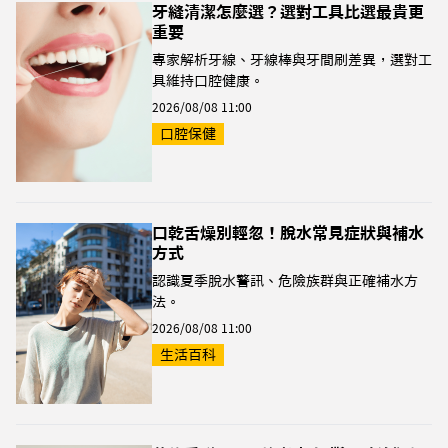
牙縫清潔怎麼選？選對工具比選最貴更
重要
專家解析牙線、牙線棒與牙間刷差異，選對工
具維持口腔健康。
2026/08/08 11:00
口腔保健
口乾舌燥別輕忽！脫水常見症狀與補水
方式
認識夏季脫水警訊、危險族群與正確補水方
法。
2026/08/08 11:00
生活百科