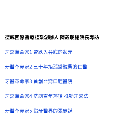
德威國際醫療體系創辦人 陳義聰總院長專訪
牙醫革命家1 曾跌入谷底的狀元
牙醫革命家2 三十年拒漲掛號費的仁醫
牙醫革命家3 首創台灣口腔醫院
牙醫革命家4 洗刷百年落後 推動牙醫法
牙醫革命家5 當牙醫界的張忠謀