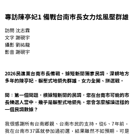
專訪陳亭妃1 備戰台南市長女力炫風壓群雄
訪問 沈志霖
文字 謝硯宇
攝影 劉祐龍
影音 謝硯宇
2026民進黨台南市長備戰。據短新聞獨家民調，深耕地方
多年的陳亭妃，輾壓式地領先群雄，女力全開、拼選戰。
問：第一個問題，根據短新聞的民調，您在台南市可能的市
長候選人當中，幾乎是輾壓式地領先。您會怎麼解讀這樣的
一個民調數據？
我很感謝所有台南鄉親、台南市民的支持。從6、7年前，
我在台南市37區就參加過初選，結果雖然不如預期，可是