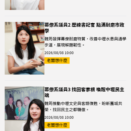
幕僚系議員2 歷練書記官 點滿耐磨市政
學
魏筠發揮幕僚耐磨特質，改善中壢水患與通學
步道，展現解題韌性。
2026/08/08 10:00
老闆想什麼
幕僚系議員3 找回客家根 喚醒中壢民主
魂
魏筠推動中壢文史與客語復甦，盼新舊城共
榮，找回民主之都驕傲。
2026/08/08 10:00
老闆想什麼