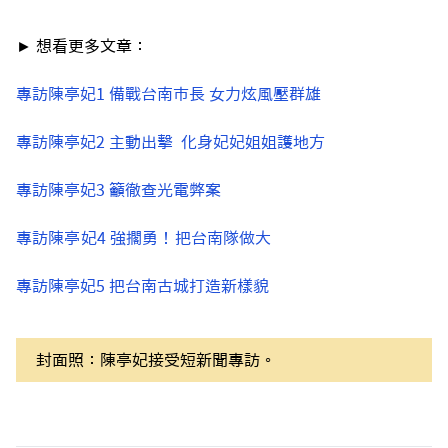
► 想看更多文章：
專訪陳亭妃1 備戰台南市長 女力炫風壓群雄
專訪陳亭妃2 主動出擊 化身妃妃姐姐護地方
專訪陳亭妃3 籲徹查光電弊案
專訪陳亭妃4 強擱勇！把台南隊做大
專訪陳亭妃5 把台南古城打造新樣貌
封面照：陳亭妃接受短新聞專訪。