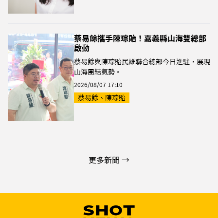
蔡易餘攜手陳琮貽！嘉義縣山海雙總部
啟動
蔡易餘與陳琮貽民雄聯合總部今日進駐，展現
山海團結氣勢。
2026/08/07 17:10
蔡易餘、陳琮貽
更多新聞 →