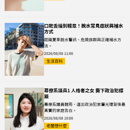
口乾舌燥別輕忽！脫水常見症狀與補水
方式
認識夏季脫水警訊、危險族群與正確補水方
法。
2026/08/08 11:00
生活百科
幕僚系議員1 人格者之女 撕下政治犯標
籤
幕僚系議員魏筠，道出政治犯家屬光環背後最
真實的家庭告白。
2026/08/08 10:00
老闆想什麼