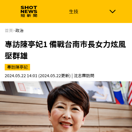
生技
生技
政治
消費生活
在地品牌
財經
健康
首頁
>
政治
專訪陳亭妃1 備戰台南市長女力炫風
新南向
體育
壓群雄
專訪陳亭妃
2024.05.22 14:01
(2024.05.22更新)
| 沈志霖訪問