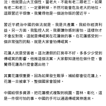
沈：他就是山大王個性。當老大，不能有老二跟老三。如果
有老二和老三，一定要幹掉，不然可能會危及老大的地位。
這跟習近平很像。我覺得他是一個迷你版的習近平。
習近平統治中國的做法就是，我是共產黨，我給你經濟利
益。另一方面，我監控人民，我要讓你感到害怕，這樣你才
不會反對我，這就是傅崐萁在花蓮做的事。在花蓮感受到一
個非常強烈的點，就是大家會怕傅崐萁。
花蓮人民是受害者。這次連假的訂房率不好，多多少少受到
傅崐萁的影響。他推這個法案，大家都知道他在做什麼，會
覺得花蓮為什麼會選出他？
其實花蓮很重要。因為如果發生戰爭，補給都會從花蓮上。
花蓮一旦被拿下，整個國家會毀掉。
中國給很多資源，把花蓮模式複製到桃園、雲林、彰化，這
是一件很可怕的事。中國的手可以通過傅崐萁伸進來。