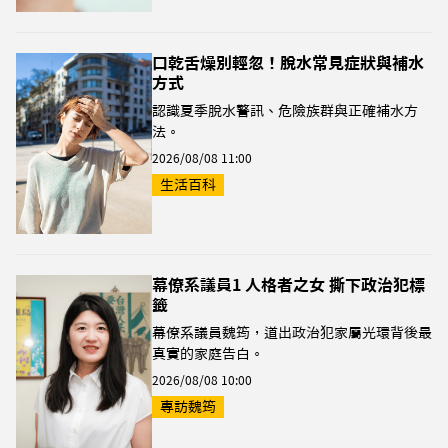
口乾舌燥別輕忽！脫水常見症狀與補水
方式
認識夏季脫水警訊、危險族群與正確補水方
法。
2026/08/08 11:00
生活百科
幕僚系議員1 人格者之女 撕下政治犯標
籤
幕僚系議員魏筠，道出政治犯家屬光環背後最
真實的家庭告白。
2026/08/08 10:00
專訪魏筠