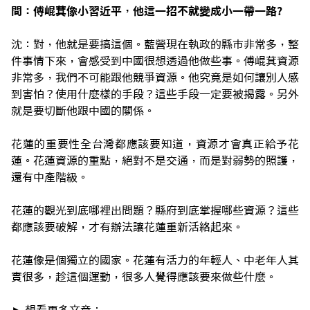
問：傅崐萁像小習近平，他這一招不就變成小一帶一路?
沈：對，他就是要搞這個。藍營現在執政的縣市非常多，整
件事情下來，會感受到中國很想透過他做些事。傅崐萁資源
非常多，我們不可能跟他競爭資源。他究竟是如何讓別人感
到害怕？使用什麼樣的手段？這些手段一定要被揭露。另外
就是要切斷他跟中國的關係。
花蓮的重要性全台灣都應該要知道，資源才會真正給予花
蓮。花蓮資源的重點，絕對不是交通，而是對弱勢的照護，
還有中產階級。
花蓮的觀光到底哪裡出問題？縣府到底掌握哪些資源？這些
都應該要破解，才有辦法讓花蓮重新活絡起來。
花蓮像是個獨立的國家。花蓮有活力的年輕人、中老年人其
實很多，趁這個運動，很多人覺得應該要來做些什麼。