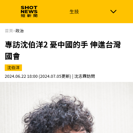
生技
生技
政治
消費生活
在地品牌
財經
健康
首頁
>
政治
專訪沈伯洋2 憂中國的手 伸進台灣
新南向
體育
國會
沈伯洋
2024.06.22 18:00
(2024.07.05更新)
| 沈志霖訪問