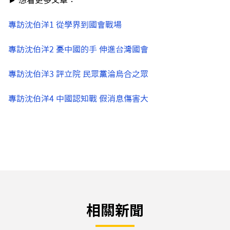
► 想看更多文章：
專訪沈伯洋1 從學界到國會戰場
專訪沈伯洋2 憂中國的手 伸進台灣國會
專訪沈伯洋3 評立院 民眾黨淪烏合之眾
專訪沈伯洋4 中國認知戰 假消息傷害大
相關新聞