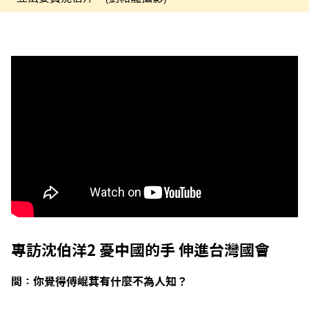
專訪沈伯洋2 憂中國的手 伸進台灣國會
問：你覺得傅崐萁有什麼不為人知？