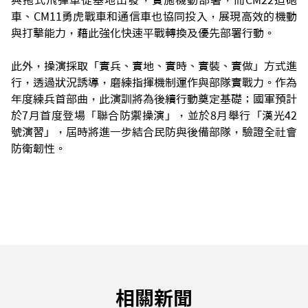
與拖式飛彈車從基地出發，實施機動部署，而CM22迫砲
車、CM11勇虎戰車和通信車也協同投入，展現高效的機動
與打擊能力，藉此強化快速平戰轉換及優先部署行動。
此外，操演採取「實兵、實地、實時、實裝、實做」方式進
行，透過狀況誘導，磨練指揮機制運作與部隊實戰力。作為
年度練兵首部曲，此演訓將為後續行動奠定基礎；國軍預計
於7月首度登場「聯合防禦操演」，並於8月舉行「漢光42
號演習」，屆時將進一步結合民防與後備部隊，驗證全社會
防衛韌性。
相關新聞