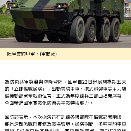
陸軍雲豹甲軍。(軍聞社)
為防範共軍突襲與空降登陸，國軍自22日起展開為期五天
的「立即備戰操演」，出動雲豹甲車、拖式飛彈車等主力裝
備機動部署至戰術位置，正式為年度練兵三部曲揭開序幕，
全面精進國軍實戰化防衛與平戰轉換能力。
國防部表示，本次操演旨在訓練各級部隊在備戰部署階段，
能迅速熟悉戰鬥實務及戰場環境。操演期間，多輛雲豹甲車