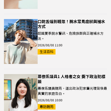
口乾舌燥別輕忽！脫水常見症狀與補水
方式
認識夏季脫水警訊、危險族群與正確補水方
法。
2026/08/08 11:00
生活百科
幕僚系議員1 人格者之女 撕下政治犯標
籤
幕僚系議員魏筠，道出政治犯家屬光環背後最
真實的家庭告白。
2026/08/08 10:00
專訪魏筠