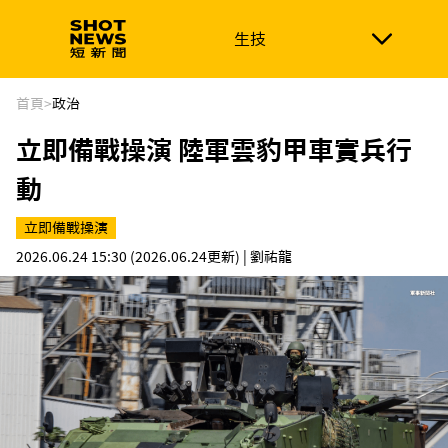
生技
生技
政治
消費生活
在地品牌
財經
健康
首頁
>
政治
立即備戰操演 陸軍雲豹甲車實兵行
新南向
體育
動
立即備戰操演
2026.06.24 15:30
(2026.06.24更新)
| 劉祐龍