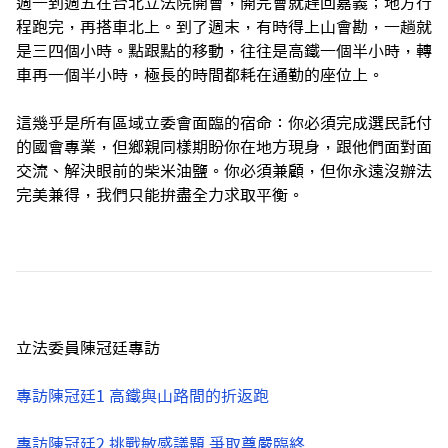
週一到週五在台北立法院開會，開完會就趕回嘉義；地方行
程跑完，再搭車北上。到了週末，有時得上山會勘，一趟就
是三四個小時。點跟點的移動，往往是高鐵一個半小時，轉
車再一個半小時，極長的時間都耗在通勤的座位上。
這幾乎是所有區域立委會面臨的宿命：你必須完成選民託付
的國會專業，但鄉親同樣期盼你在地方現身，跟他們面對面
交流、解決眼前的柴米油鹽。你必須兼顧，但你永遠沒辦法
完美兼得，我們只能拚盡全力求取平衡。
立法委員陳冠廷專訪
專訪陳冠廷1 高鐵與山路間的折返跑
專訪陳冠廷2 挑戰敏感議題 爭取尊嚴臨終