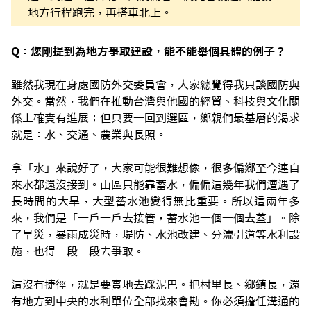
地方行程跑完，再搭車北上。
Q：您剛提到為地方爭取建設，能不能舉個具體的例子？
雖然我現在身處國防外交委員會，大家總覺得我只談國防與
外交。當然，我們在推動台灣與他國的經貿、科技與文化關
係上確實有進展；但只要一回到選區，鄉親們最基層的渴求
就是：水、交通、農業與長照。
拿「水」來說好了，大家可能很難想像，很多偏鄉至今連自
來水都還沒接到。山區只能靠蓄水，偏偏這幾年我們遭遇了
長時間的大旱，大型蓄水池變得無比重要。所以這兩年多
來，我們是「一戶一戶去接管，蓄水池一個一個去蓋」。除
了旱災，暴雨成災時，堤防、水池改建、分流引道等水利設
施，也得一段一段去爭取。
這沒有捷徑，就是要實地去踩泥巴。把村里長、鄉鎮長，還
有地方到中央的水利單位全部找來會勘。你必須擔任溝通的