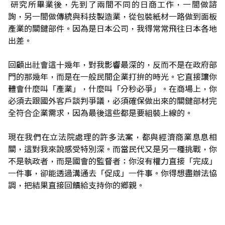
研究所畢業後，先到了兩間不同的日商工作，一間做諮
詢，另一間做傳統與科技製造業，從包裝紙材一路做到面板
產業的關鍵部件。因為是日本公司，我得常常飛往日本各地
出差。
回顧出社會這十幾年，對我影響最深的，反而不是在政府部
門的那幾年，而是在一般民間企業打拚的時光。它直接讓你
體會什麼叫「產業」，什麼叫「分秒必爭」。在商場上，你
必須去跟國外客戶談判爭議，必須確保做出來的關鍵部材完
全符合企業需求，因為最後這些都是要組裝上線的。
現在我們在立法院處理的許多法案，都與經濟商業息息相
關，這對我來說感受特別深。而當民代又是另一種挑戰，你
不是執政者，而是國會的監督者；你沒有權力直接「完成」
一件事，卻能透過溝通去「促成」一件事。你得想盡辦法協
調，把結果直接回饋給支持你的鄉親。