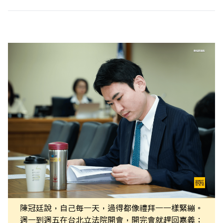
陳冠廷說，自己每一天，過得都像禮拜一一樣緊繃。
週一到週五在台北立法院開會，開完會就趕回嘉義；