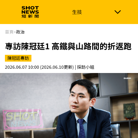
生技
生技
政治
消費生活
在地品牌
財經
健康
首頁
>
政治
專訪陳冠廷1 高鐵與山路間的折返跑
新南向
體育
陳冠廷專訪
2026.06.07 10:00
(2026.06.10更新)
| 採訪小組