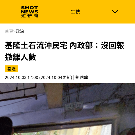
生技
生技
政治
消費生活
在地品牌
財經
健康
首頁
>
政治
基隆土石流沖民宅 內政部：沒回報
新南向
體育
撤離人數
基隆
2024.10.03 17:00
(2024.10.04更新)
| 劉祐龍