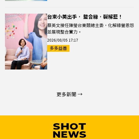
台東小英出手， 整合綠，裂解藍！
蔡英文接任陳瑩台東競總主委，化解綠營恩怨
並展現整合實力。
2026/08/05 17:17
多多益善
更多新聞 →