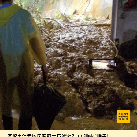
基隆市信義區民宅遭土石流衝入。(謝國樑臉書)