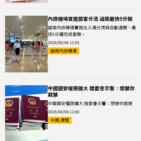
內排機場實施旅客分流 通關最快5分鐘
越南內排機場實施出入境分流與自動通關，最
快5分鐘完成查驗。
2026/08/06 11:53
越南內排機場
中國國安權限擴大 陸委會示警：想禁你
就禁
中國國安權限擴大 陸委會示警：想禁你就禁
2026/08/06 11:00
中國,境管