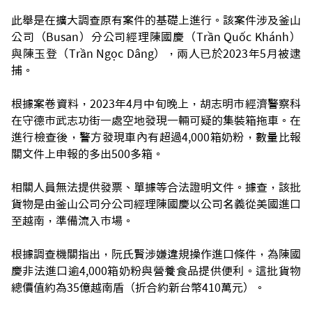
此舉是在擴大調查原有案件的基礎上進行。該案件涉及釜山
公司（Busan）分公司經理陳國慶（Trần Quốc Khánh）
與陳玉登（Trần Ngọc Dâng），兩人已於2023年5月被逮
捕。
根據案卷資料，2023年4月中旬晚上，胡志明市經濟警察科
在守德市武志功街一處空地發現一輛可疑的集裝箱拖車。在
進行檢查後，警方發現車內有超過4,000箱奶粉，數量比報
關文件上申報的多出500多箱。
相關人員無法提供發票、單據等合法證明文件。據查，該批
貨物是由釜山公司分公司經理陳國慶以公司名義從美國進口
至越南，準備流入市場。
根據調查機關指出，阮氏賢涉嫌違規操作進口條件，為陳國
慶非法進口逾4,000箱奶粉與營養食品提供便利。這批貨物
總價值約為35億越南盾（折合約新台幣410萬元）。