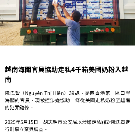
越南海關官員協助走私4千箱美國奶粉入越
南
阮氏賢（Nguyễn Thị Hiền）39歲，是西貢港第一區口岸
海關的官員，現被控涉嫌協助一條從美國走私奶粉至越南
的犯罪鏈條。
2025年5月15日，胡志明市公安局以涉嫌走私罪對阮氏賢進
行刑事立案與調查。