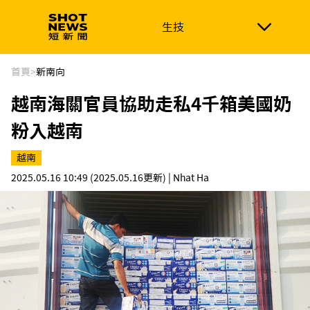
生技
生技
政治
消費生活
在地品牌
財經
健康
首頁
>
新南向
越南海關官員協助走私4千箱美國奶
新南向
體育
粉入越南
越南
2025.05.16 10:49
(2025.05.16更新)
| Nhat Ha