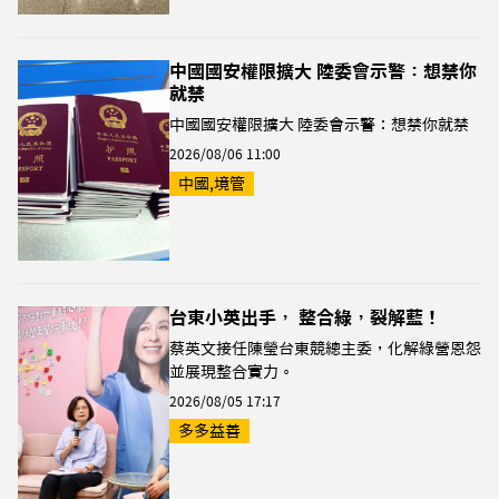
中國國安權限擴大 陸委會示警：想禁你
就禁
中國國安權限擴大 陸委會示警：想禁你就禁
2026/08/06 11:00
中國,境管
台東小英出手， 整合綠，裂解藍！
蔡英文接任陳瑩台東競總主委，化解綠營恩怨
並展現整合實力。
2026/08/05 17:17
多多益善