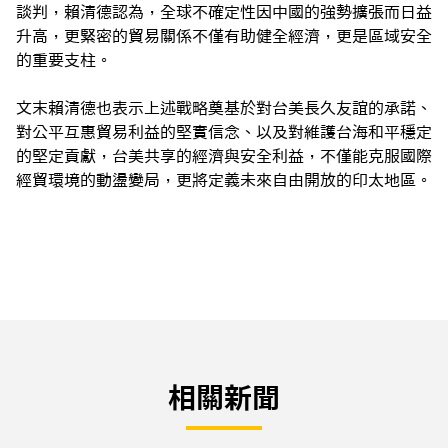
談判，賴清德認為，全球不確定性因中國的強勢擴張而日益
升高，更緊密的貿易關係不僅有助健全經濟，更是區域安全
的重要支柱。
文末賴清德也表示上述戰略奠基於對台美長久友誼的承諾、
對公平互惠貿易利益的堅實信念、以及對維護台海和平穩定
的堅定貢獻，台美共享的經濟與安全利益，不僅能克服國際
經貿環境的動盪變局，更將定義未來自由開放的印太地區。
相關新聞