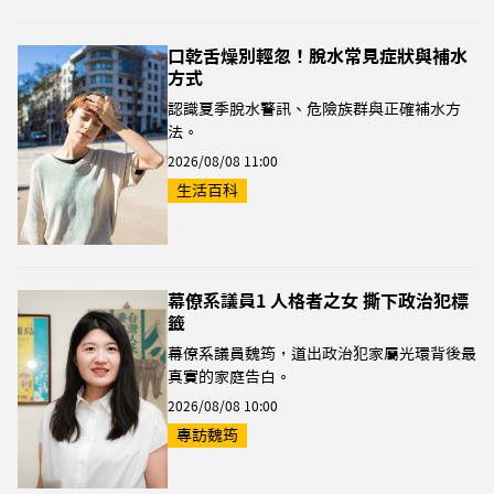
口乾舌燥別輕忽！脫水常見症狀與補水
方式
認識夏季脫水警訊、危險族群與正確補水方
法。
2026/08/08 11:00
生活百科
幕僚系議員1 人格者之女 撕下政治犯標
籤
幕僚系議員魏筠，道出政治犯家屬光環背後最
真實的家庭告白。
2026/08/08 10:00
專訪魏筠