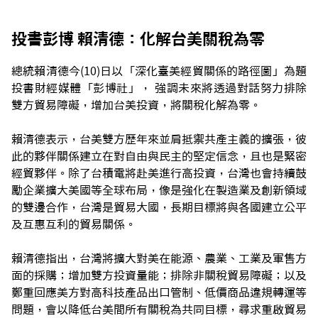
投書彭博 賴清德：化解台美關稅為零
總統賴清德今(10)日以「深化臺美經貿關係的路徑圖」為題
投書財經媒體「彭博社」， 強調未來將透過對話努力排除
雙方貿易障礙，增加台美投資，將關稅化解為零。
賴清德表示，台美雙方歷年來並肩抵禦共產主義的擴張，彼
此的夥伴關係建立在對自由與民主的堅定信念，且也是緊密
經貿夥伴。除了台積電將赴美進行高投資，台灣也會持續鼓
勵企業擴大美國等全球布局，像是強化在製造業及創新領域
的雙邊合作，台灣是貿易大國，長期目標將與各國建立公平
及互惠互利的貿易關係。
賴清德指出，台灣將擴大對美在能源、農業、工業及軍售方
面的採購；增加雙方投資量能；排除非關稅貿易障礙；以及
鄭重回應美方對高科技產品出口管制、低價商品違規轉運等
問題，會以降低台美間所有關稅為共同目標，尋求重啟貿易