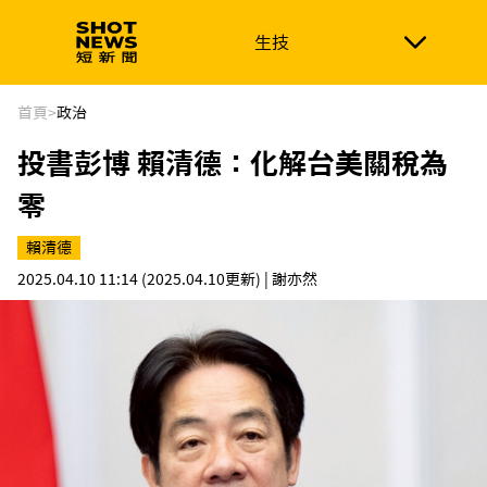
生技
生技
政治
消費生活
在地品牌
財經
健康
首頁
>
政治
投書彭博 賴清德：化解台美關稅為
新南向
體育
零
賴清德
2025.04.10 11:14
(2025.04.10更新)
| 謝亦然