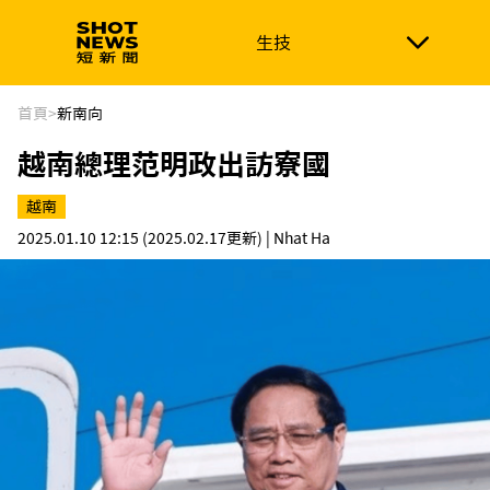
生技
生技
政治
消費生活
在地品牌
財經
健康
首頁
>
新南向
越南總理范明政出訪寮國
新南向
體育
越南
2025.01.10 12:15
(2025.02.17更新)
| Nhat Ha