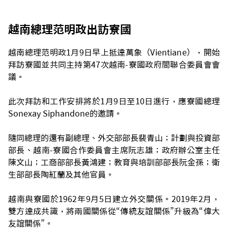
越南總理范明政出訪寮國
越南總理范明政1月9日早上抵達萬象（Vientiane），開始
拜訪寮國並共同主持第47次越南-寮國政府間聯合委員會會
議。
此次拜訪和工作安排將於1月9日至10日進行，應寮國總理
Sonexay Siphandone的邀請。
隨同總理的還有副總理、外交部部長裴青山；計劃與投資部
部長、越南-寮國合作委員會主席阮志雄；政府辦公室主任
陳文山；工商部部長黃鴻建；教育與培訓部部長阮金孫；衛
生部部長陶紅蘭及其他官員。
越南與寮國於1962年9月5日建立外交關係。2019年2月，
雙方達成共識，將兩國關係從“傳統友誼關係”升級為“偉大
友誼關係”。