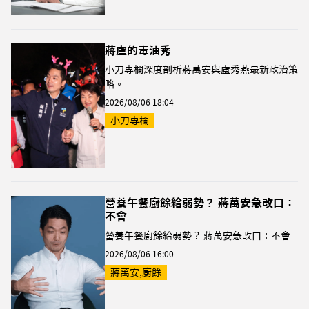
蔣盧的毒油秀
小刀專欄深度剖析蔣萬安與盧秀燕最新政治策
略。
2026/08/06 18:04
小刀專欄
營養午餐廚餘給弱勢？ 蔣萬安急改口：
不會
營養午餐廚餘給弱勢？ 蔣萬安急改口：不會
2026/08/06 16:00
蔣萬安,廚餘