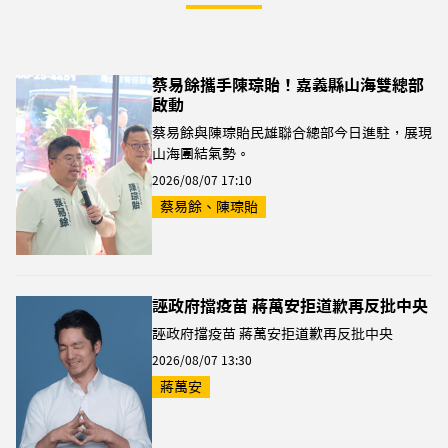
蔡易餘攜手陳琮貽！嘉義縣山海雙總部
啟動
蔡易餘與陳琮貽民雄聯合總部今日進駐，展現
山海團結氣勢。
2026/08/07 17:10
蔡易餘、陳琮貽
誣政府擋疫苗 蔣萬安拒道歉再反批中央
誣政府擋疫苗 蔣萬安拒道歉再反批中央
2026/08/07 13:30
蔣萬安