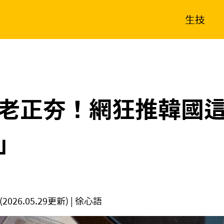
生技
消費生活
在地品牌
財經
健康
新南向
體育
老正夯！網狂推韓國
」
(2026.05.29更新)
| 徐心語