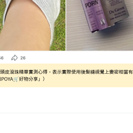
root頭皮滾珠精華實測心得，表示實際使用後髮縫視覺上變密相當
POYA🛒好物分享」）