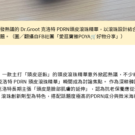
熱議的 Dr.Groot 克洛特 PDRN頭皮滾珠精華，以滾珠設計結
題。（圖／翻攝自FB社團「愛逛寶雅POYA🛒好物分享」）
，一款主打「頭皮逆齡」的頭皮滾珠精華意外掀起熱議，不少
ot 克洛特 PDRN 頭皮滾珠精華」瞬間成為討論焦點。 作為深
oot 克洛特長期主張「頭皮是臉部肌膚的延伸」，認為抗老保養應
滾珠創新劑型為特色，搭配話題度極高的PDRN成分與微米海
。