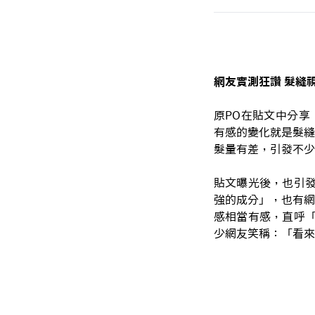
網友實測狂讚 髮縫
原PO在貼文中分享
有感的變化就是髮縫
髮量有差，引發不少
貼文曝光後，也引發
強的成分」，也有網
感相當有感，直呼「
少網友笑稱：「看來