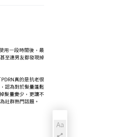
際使用一段時間後，最
甚至連男友都發現掉
PDRN真的是抗老很
用，認為對於髮量蓬鬆
掉髮量變少，更讓不
為社群熱門話題。
Aa