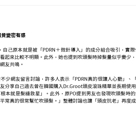
視覺變密有感
，自己原本就是被「PDRN＋微針導入」的成分組合吸引，實
看起來比較不明顯。此外，她也提到吹頭髮時掉髮量似乎變少，
網友共鳴。
不少網友留言討論，許多人表示「PDRN真的很讓人心動」、「
友分享自己過去曾在韓國購入Dr.Groot頭皮滾珠精華並長期使
根本就是髮縫救星」。此外，原PO提到男友也發現吹頭髮時的
平常真的很常幫忙吹頭髮。」整體討論也讓「頭皮抗老」再度成