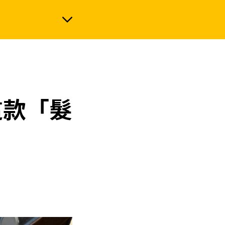
政治
這款「髮