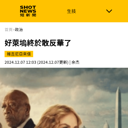
生技
生技
政治
消費生活
在地品牌
財經
健康
首頁
>
政治
好萊塢終於敢反華了
新南向
體育
維吉尼亞來信
2024.12.07 12:03
(2024.12.07更新)
| 余杰