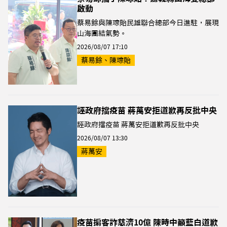
啟動
蔡易餘與陳琮貽民雄聯合總部今日進駐，展現
山海團結氣勢。
2026/08/07 17:10
蔡易餘、陳琮貽
誣政府擋疫苗 蔣萬安拒道歉再反批中央
誣政府擋疫苗 蔣萬安拒道歉再反批中央
2026/08/07 13:30
蔣萬安
疫苗掮客詐慈濟10億 陳時中籲藍白道歉