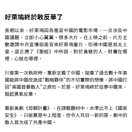
好萊塢終於敢反華了
長期以來，好萊塢因為垂涎中國的電影市場，一旦涉及中
國議題，立即小心翼翼。很多大片，在上映之前，片方主
動邀請中共宣傳部高官來好萊塢審片，彷彿中國是其太上
皇。這正應了《聖經》中所說，對於貪婪的人，財寶在哪
裡，心就在哪裡。
川普第一次執政時，重新定義了中國，拋棄了過去數十年美
國能將中國改造成“戰略夥伴”的不切實際的想像，將中國打
回“美國首要敵人”之原形。於是，好萊塢終於從夢中醒來，
鼓起勇氣反華。
最新美劇《母獅計畫》，在諜戰題材中，水準比不上《國家
安全》，只能算是中上程度，但令人耳目一新的是，劇中的
敵人首次成了共產中國。