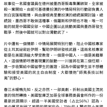
故事從一名國會議員在德州被墨西哥販毒集團綁架，全家被
殺一案開始。由妮可基德曼扮演的中情局特別行動部負責人
到白宮匯報戰情，與由摩根弗里曼扮演的總統展開討論。總
統說，墨西哥不敢做這種事，俄羅斯和伊朗也不敢，唯一可
能的就是中國國安部。中國企圖以此挑動美國與墨西哥發生
戰爭，然後中國就可以對台灣動武了。
片中還有一個情節：中情局展開特別行動，阻止中國核專家
從土耳其祕密赴伊朗，幫助伊朗研發核武器。這兩名核專家
都是在美國頂級大學受教育，一個是中國人，一個是美籍華
人。這個情節呼應著現實的脈動——川普將在第二個任期，
進一步收緊給中國留學生的簽證，因為中國留學生並不想體
驗和接受美國的民主自由制度，大都懷抱“師夷長技以制
夷”的野心。
春江水暖鴨先知，反之亦然。一部美劇，折射出美國主流民
意的悄然轉換。美國智庫芝加哥全球事務委員會所作的一份
最新民調顯示，超過一半美國受訪者（占比56%）認為，
美中貿易削弱了美國的國家安全；79%的人贊成阻止美國