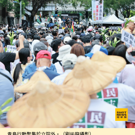
青鳥行動聚集於立院外。（劉祐龍攝影）