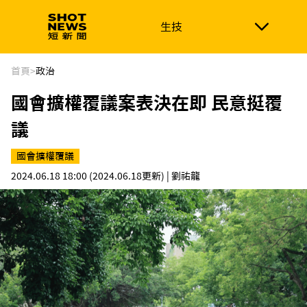
生技
生技
政治
消費生活
在地品牌
財經
健康
首頁
>
政治
國會擴權覆議案表決在即 民意挺覆
新南向
體育
議
國會擴權覆議
2024.06.18 18:00
(2024.06.18更新)
| 劉祐龍