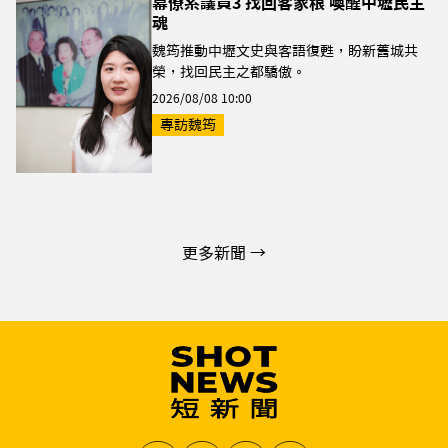
幕僚系議員3 找回客家根 喚醒中壢民主
魂
魏筠推動中壢文史與客語復甦，盼新舊城共
榮，找回民主之都驕傲。
2026/08/08 10:00
專訪魏筠
更多新聞 →