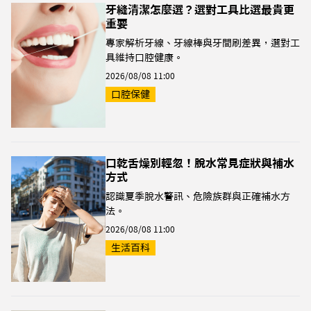
牙縫清潔怎麼選？選對工具比選最貴更
重要
專家解析牙線、牙線棒與牙間刷差異，選對工
具維持口腔健康。
2026/08/08 11:00
口腔保健
口乾舌燥別輕忽！脫水常見症狀與補水
方式
認識夏季脫水警訊、危險族群與正確補水方
法。
2026/08/08 11:00
生活百科