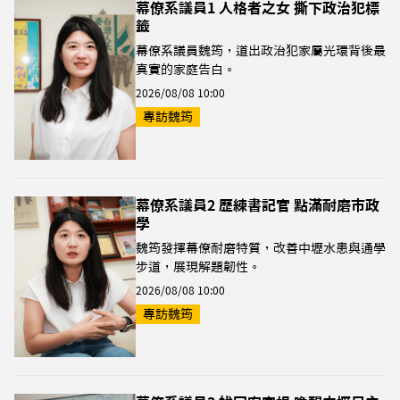
幕僚系議員1 人格者之女 撕下政治犯標
籤
幕僚系議員魏筠，道出政治犯家屬光環背後最
真實的家庭告白。
2026/08/08 10:00
專訪魏筠
幕僚系議員2 歷練書記官 點滿耐磨市政
學
魏筠發揮幕僚耐磨特質，改善中壢水患與通學
步道，展現解題韌性。
2026/08/08 10:00
專訪魏筠