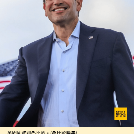
美國國務卿魯比歐。(魯比歐臉書)