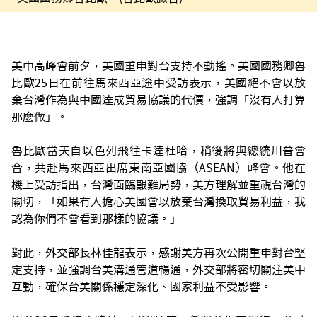
美中高峰會前夕，美國重申對台支持不動搖。美國國務卿魯
比歐25日在前往馬來西亞途中受訪表示，美國絕不會以放
棄台灣作為與中國達成貿易協議的代價，強調「沒有人打算
那麼做」。
魯比歐當天自以色列飛往卡達杜哈，稍後將與總統川普會
合，共赴馬來西亞出席東南亞國協（ASEAN）峰會。他在
機上受訪指出，台灣面臨艱難局勢，美方理解並重視台灣的
關切，「如果有人擔心美國會以放棄台灣換取貿易利益，我
認為你們不會看到那樣的協議。」
對此，外交部長林佳龍表示，感謝美方再次公開重申對台堅
定支持，並強調台美溝通管道暢通，外交部將密切關注美中
互動，確保台美關係穩定深化、國家利益不受影響。