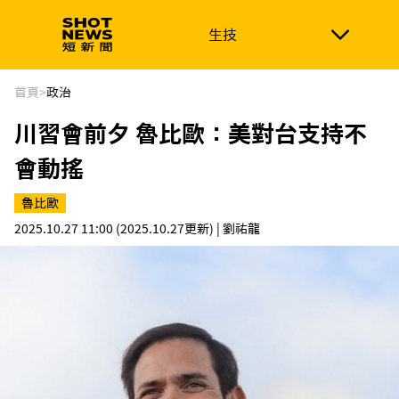
生技
生技
政治
消費生活
在地品牌
財經
健康
首頁
>
政治
川習會前夕 魯比歐：美對台支持不
新南向
體育
會動搖
魯比歐
2025.10.27 11:00
(2025.10.27更新)
| 劉祐龍