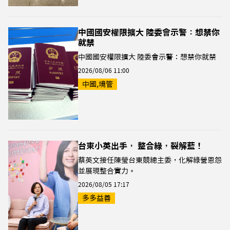
中國國安權限擴大 陸委會示警：想禁你
就禁
中國國安權限擴大 陸委會示警：想禁你就禁
2026/08/06 11:00
中國,境管
台東小英出手， 整合綠，裂解藍！
蔡英文接任陳瑩台東競總主委，化解綠營恩怨
並展現整合實力。
2026/08/05 17:17
多多益善