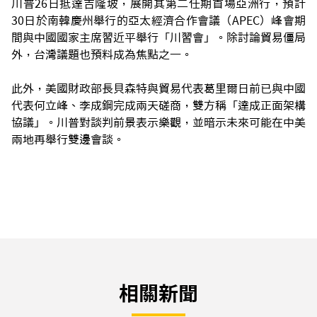
川普26日抵達吉隆坡，展開其第二任期首場亞洲行，預計
30日於南韓慶州舉行的亞太經濟合作會議（APEC）峰會期
間與中國國家主席習近平舉行「川習會」。除討論貿易僵局
外，台灣議題也預料成為焦點之一。
此外，美國財政部長貝森特與貿易代表葛里爾日前已與中國
代表何立峰、李成鋼完成兩天磋商，雙方稱「達成正面架構
協議」。川普對談判前景表示樂觀，並暗示未來可能在中美
兩地再舉行雙邊會談。
相關新聞