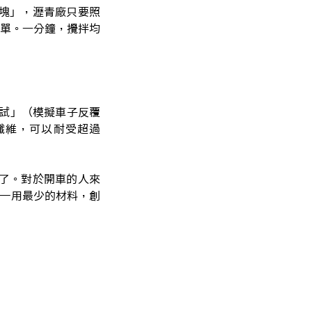
塊」，瀝青廠只要照
簡單。一分鐘，攪拌均
測試」（模擬車子反覆
碳纖維，可以耐受超過
了。對於開車的人來
—用最少的材料，創