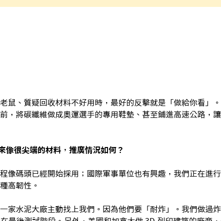
老鼠、質疑回收材料不好用時，最好的反擊就是「做給你看」。
前，將碳纖維做成奧運選手的專用鞋墊、甚至鋪進高速公路，讓
來像很尖端的材料，推廣情況如何？
程像碼頭已經開始採用；國際軍事單位也有興趣，我們正在進行
種高韌性。
一家水泥大廠主動找上我們。因為他們要「耐炸」。我們做過炸
在最後測試階段。另外，美國和加拿大做 3D 列印建築的廠商