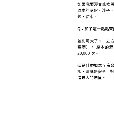
如果我要瀝青廠換設
原本的SOP，沙子
勻，結束。
Q：加了這一點點東
差別可大了。一立方
輾壓）： 原本的瀝
20,000 次。
這是什麼概念？壽命
說，這就是安全；對
造最大的價值。