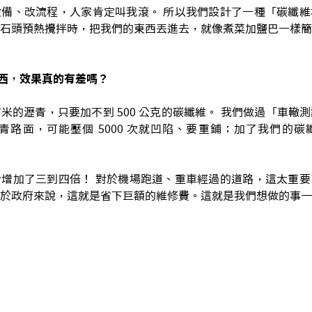
備、改流程，人家肯定叫我滾。 所以我們設計了一種「碳纖維
、石頭預熱攪拌時，把我們的東西丟進去，就像煮菜加鹽巴一樣
西，效果真的有差嗎？
米的瀝青，只要加不到 500 公克的碳纖維。 我們做過「車轍
青路面，可能壓個 5000 次就凹陷、要重鋪；加了我們的
增加了三到四倍！ 對於機場跑道、重車經過的道路，這太重要
於政府來說，這就是省下巨額的維修費。這就是我們想做的事—