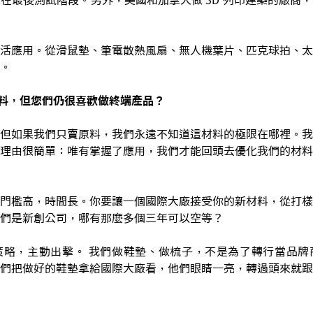
活應用。從滑鼠墊、筆電散熱風扇、無人機葉片、匹克球拍、太
。
料，但您們仍很喜歡做終端產品？
但如果我們只賣原料，我們永遠不知道這材料的極限在哪裡。我
理由很簡單：唯有掌握了應用，我們才能回頭去優化我們的材料
門檻高，時間長。你要讓一個國際大廠接受你的新材料，從打樣
們是新創公司，哪有那麼多個三年可以空等？
策略，主動出擊。 我們做鞋墊、做梳子，不是為了轉行當品牌
們把做好的鞋墊拿給國際大廠看，他們眼睛一亮，轉過頭來就跟