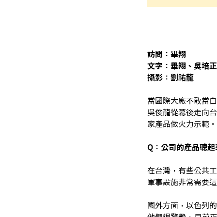
訪問：畢翔
文字：畢翔、吳培正
攝影：劉祐龍
當國際大廠不敢當白
吳俊龍從幕後走向台
家產品做火力示範。
Q：公司的產品聽起
在台灣，有些公共工
軍事設施非常需要這
國外方面，以色列的
他們很驚艷，目前正