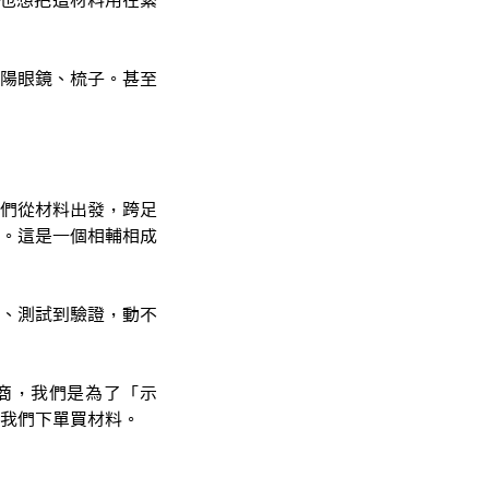
陽眼鏡、梳子。甚至
們從材料出發，跨足
。這是一個相輔相成
、測試到驗證，動不
商，我們是為了「示
我們下單買材料。