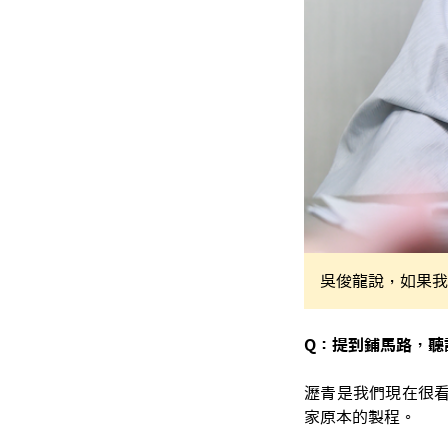
吳俊龍說，如果我
Q：提到鋪馬路，聽
瀝青是我們現在很看
家原本的製程。