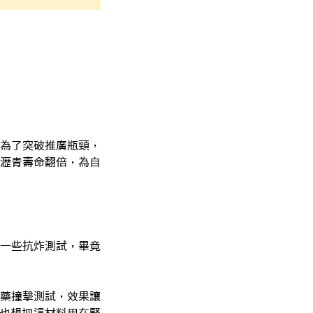
為了突破推廣瓶頸，
瀝青壽命翻倍，為自
一些抗炸測試，畢竟
藥撞擊測試，效果讓
，也想把這材料用在緊