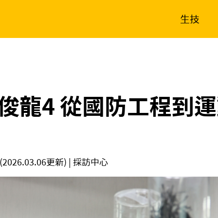
生技
消費生活
在地品牌
財經
健康
新南向
體育
俊龍4 從國防工程到
(2026.03.06更新)
| 採訪中心