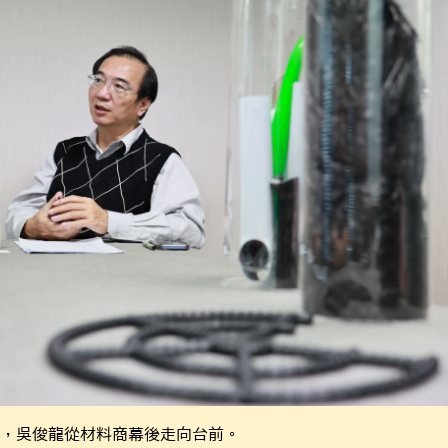
，吳俊龍從材料商幕後走向台前。