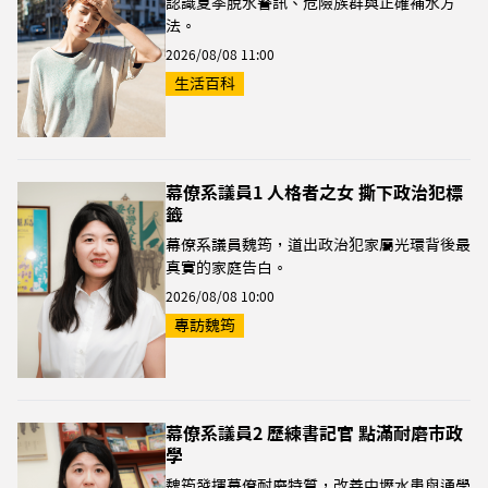
認識夏季脫水警訊、危險族群與正確補水方
法。
2026/08/08 11:00
生活百科
幕僚系議員1 人格者之女 撕下政治犯標
籤
幕僚系議員魏筠，道出政治犯家屬光環背後最
真實的家庭告白。
2026/08/08 10:00
專訪魏筠
幕僚系議員2 歷練書記官 點滿耐磨市政
學
魏筠發揮幕僚耐磨特質，改善中壢水患與通學