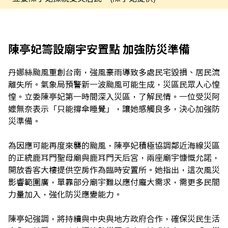
陳亭妃籌設廟宇安置點 加強防災準備
丹娜絲颱風重創台南，強風豪雨導致多處民宅毀損、居民流
離失所。氣象局預警新一波颱風可能生成，災區民眾人心惶
惶。立委陳亭妃第一時間深入災區，了解民情。一位受災阿
嬤無奈表示「只能撐傘睡覺」，讓她感觸良多，決心加強防
災準備。
為因應可能再度來襲的颱風，陳亭妃積極協調鄰近海線災區
的正統鹿耳門聖母廟與鹿耳門天后宮，兩座廟宇慷慨允諾，
開放香客大樓提供空房作為臨時安置所。她指出，這次風災
影響範圍廣，單靠部分廟宇難以應付龐大需求，需更多民間
力量加入，強化防災應變能力。
陳亭妃強調，將持續與中央與地方政府合作，確保災民生活