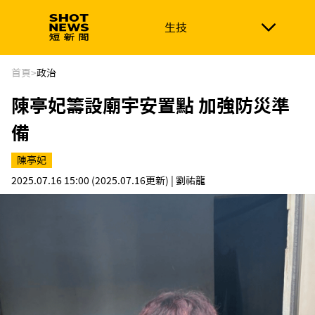
生技
生技
政治
消費生活
在地品牌
財經
健康
首頁
>
政治
陳亭妃籌設廟宇安置點 加強防災準
新南向
體育
備
陳亭妃
2025.07.16 15:00
(2025.07.16更新)
| 劉祐龍