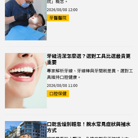
院」概念。
2026/08/08 12:00
牙醫醫院
牙縫清潔怎麼選？選對工具比選最貴更
重要
專家解析牙線、牙線棒與牙間刷差異，選對工
具維持口腔健康。
2026/08/08 11:00
口腔保健
口乾舌燥別輕忽！脫水常見症狀與補水
方式