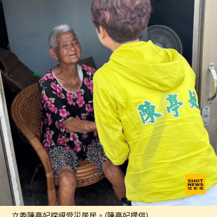
立委陳亭妃探視受災居民。(陳亭妃提供)