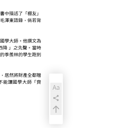
書中描述了「棚友」
毛澤東語錄，倘若背
國學大師。他撰文為
降 」之先聲。當時
的季羨林的學生跑到
，居然將財產全都贈
不能讓國學大師「齊
Aa