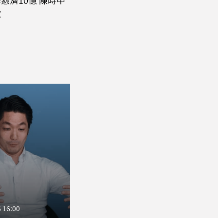
慈濟10億 陳時中
歉
 16:00