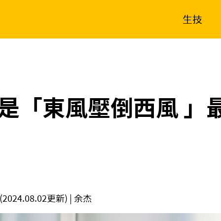
生技
消費生活
在地品牌
財經
健康
新南向
體育
是「東風壓倒西風 」
(2024.08.02更新)
| 余杰