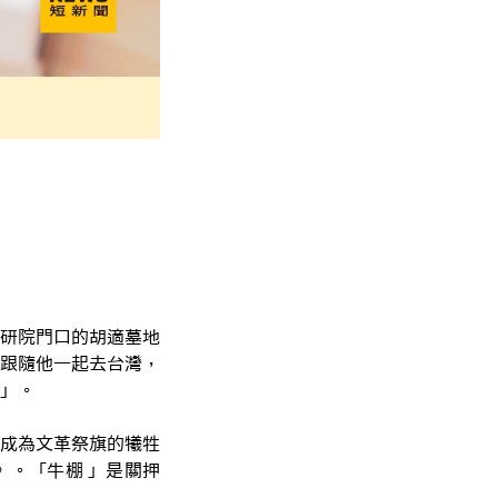
研院門口的胡適墓地
跟隨他一起去台灣，
」。
成為文革祭旗的犧牲
。「牛棚 」是關押