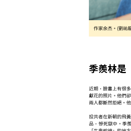
作家余杰。(劉祐龍
季羨林是
近期，臉書上有很多
獻花的照片。他們卻
兩人都斷然拒絕。他
投共者在新朝的飛黃
品，慘死獄中。季羨
「牛鬼蛇神」的地方