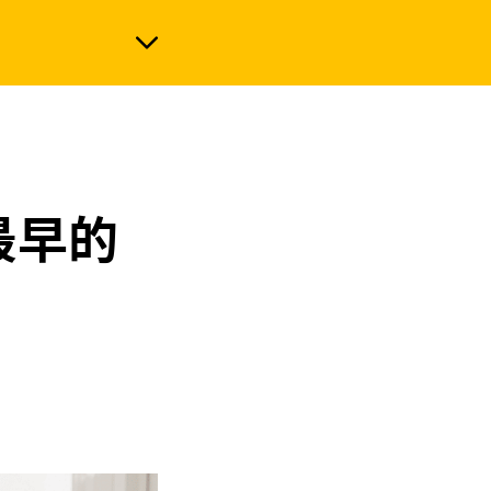
政治
最早的