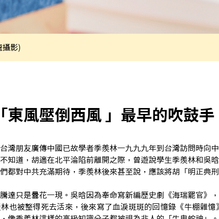
攝影)
「東風壓倒西風 」最早的吹鼓手
台灣朋友廣傳中國已故學者季羨林一九九九年到台灣訪問時向中
不知道，胡適在北平淪陷前離開之際，曾遊說學生季羨林和吳晗
們都對中共充滿期待，季羨林後來甚至說，應該將胡「明正典刑
騰達只是曇花一現。吳晗因為奉命寫新編歷史劇《海瑞罷官》，
林也被整得死去活來，後來寫了血淚斑斑的回憶錄《牛棚雜憶》
，像季羨林這樣的高級知識分子都被視為非人的「牛鬼蛇神」。