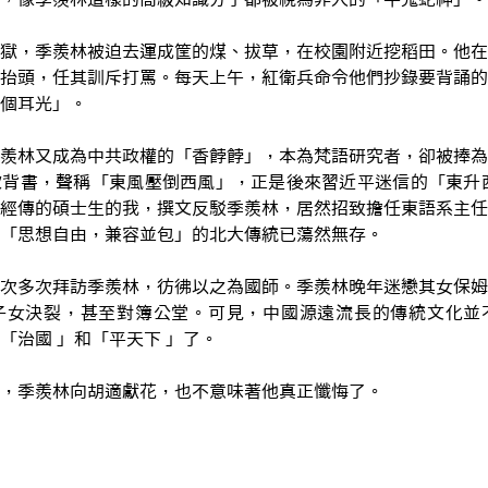
獄，季羨林被迫去運成筐的煤、拔草，在校園附近挖稻田。他在
抬頭，任其訓斥打罵。每天上午，紅衛兵命令他們抄錄要背誦的
個耳光」。
羨林又成為中共政權的「香餑餑」，本為梵語研究者，卻被捧為
背書，聲稱「東風壓倒西風」，正是後來習近平迷信的「東升西
經傳的碩士生的我，撰文反駁季羨林，居然招致擔任東語系主任
「思想自由，兼容並包」的北大傳統已蕩然無存。
次多次拜訪季羨林，彷彿以之為國師。季羨林晚年迷戀其女保姆
子女決裂，甚至對簿公堂。可見，中國源遠流長的傳統文化並
「治國 」和「平天下 」了。
，季羨林向胡適獻花，也不意味著他真正懺悔了。