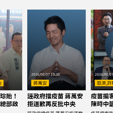
2026/08/07 13:30
2026/08/07
貽
蔣萬安
慈濟,詐
琮貽！
誣政府擋疫苗 蔣萬安
疫苗掮客
總部啟
拒道歉再反批中央
陳時中