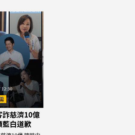
 12:30
騙
詐慈濟10億
籲藍白道歉