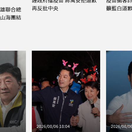
誣政府擋疫苗 蔣萬安拒道歉
疫苗掮客詐
再反批中央
籲藍白道
雄聯合總
山海團結
2026/08/06 18:04
2026/08/06