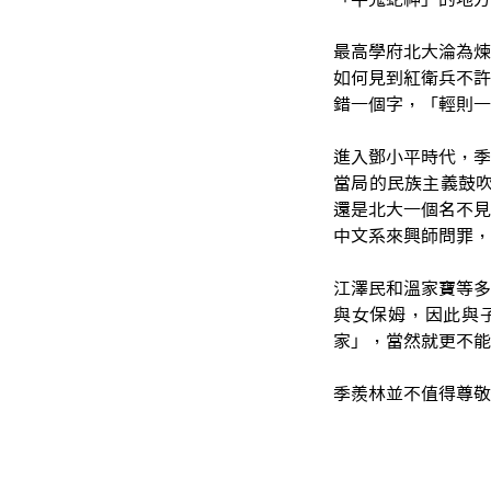
最高學府北大淪為煉
如何見到紅衛兵不許
錯一個字，「輕則一
進入鄧小平時代，季
當局的民族主義鼓吹
還是北大一個名不見
中文系來興師問罪，
江澤民和溫家寶等多
與女保姆，因此與
家」，當然就更不能
季羨林並不值得尊敬