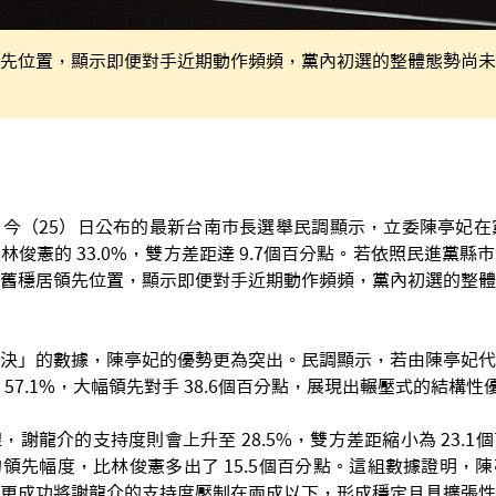
先位置，顯示即便對手近期動作頻頻，黨內初選的整體態勢尚未
）
今（25）日公布的最新台南市長選舉民調顯示，立委陳亭妃在黨內
林俊憲的 33.0%，雙方差距達 9.7個百分點。若依照民進黨縣
舊穩居領先位置，顯示即便對手近期動作頻頻，黨內初選的整體
決」的數據，陳亭妃的優勢更為突出。民調顯示，若由陳亭妃代
57.1%，大幅領先對手 38.6個百分點，展現出輾壓式的結構性
，謝龍介的支持度則會上升至 28.5%，雙方差距縮小為 23.1
領先幅度，比林俊憲多出了 15.5個百分點。這組數據證明，
更成功將謝龍介的支持度壓制在兩成以下，形成穩定且具擴張性