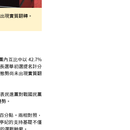
出現實質翻轉。
互比中以 42.7%
市長選舉初選提名計分
態勢尚未出現實質翻
表民進黨對戰國民黨
優勢。
個百分點。兩相對照，
陳亭妃的支持基礎不僅
的選戰輪廓。