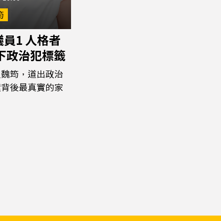
筠
員1 人格者
撕下政治犯標籤
員魏筠，道出政治
環背後最真實的家