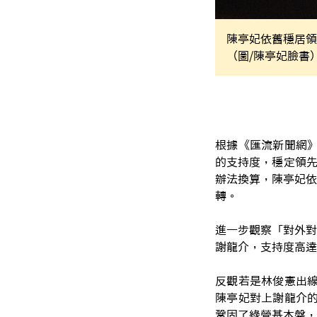
陳亭妃依舊穩居領
（圖/陳亭妃臉書
根據《匯流新聞網》
的支持度，穩定領先
辦法換算，陳亭妃依
轉。
進一步觀察「對外對
謝龍介，支持度高達 
反觀若是林俊憲出線
陳亭妃對上謝龍介的
鞏固了綠營基本盤，