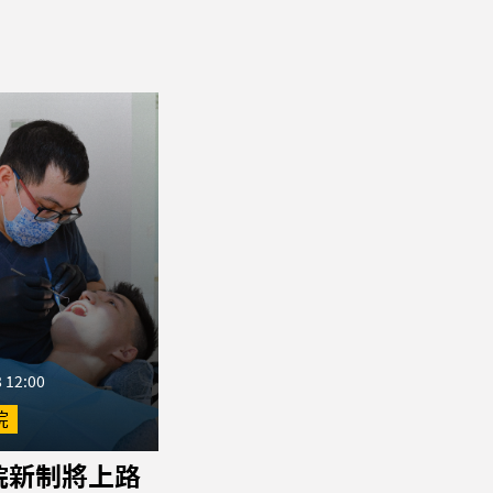
 12:00
院
院新制將上路