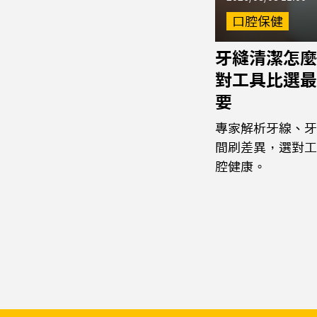
口腔保健
牙縫清潔怎麼
對工具比選最
要
專家解析牙線、牙
間刷差異，選對工
腔健康。