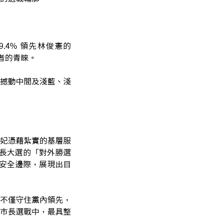
4% 領先林俊憲的
持者的青睞。
撼動中間及淺藍、淺
妃憑藉紮實的基層服
市長大選的「對外勝選
 安全邊際，展現出目
不僅守住黨內領先，
市長選戰中，最具整