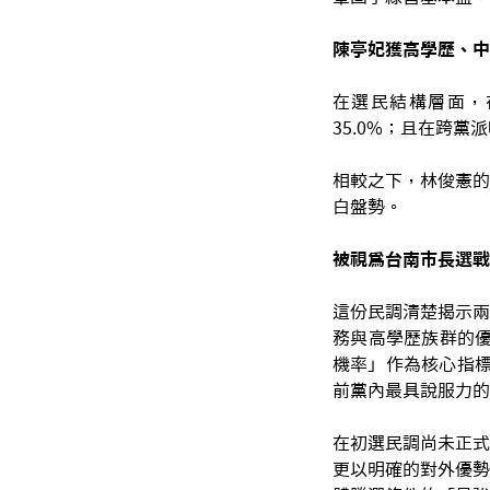
陳亭妃獲高學歷、中
在選民結構層面，在
35.0%；且在跨黨派
相較之下，林俊憲的
白盤勢。
被視爲台南市長選戰
這份民調清楚揭示兩
務與高學歷族群的優
機率」作為核心指標
前黨內最具說服力的
在初選民調尚未正式
更以明確的對外優勢