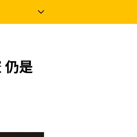
政治
 仍是