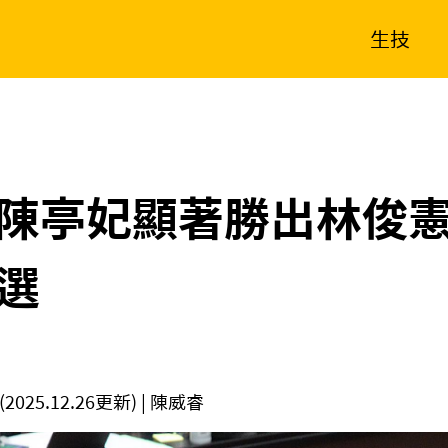
生技
消費生活
在地品牌
財經
健康
新南向
體育
陳亭妃顯著勝出林俊憲
選
(2025.12.26更新)
| 陳威睿