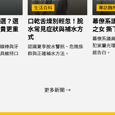
生活百科
專訪魏
選？選
口乾舌燥別輕忽！脫
幕僚系議
貴更重
水常見症狀與補水方
之女 
式
幕僚系議
犯家屬光
線棒與牙
認識夏季脫水警訊、危險族
庭告白。
具維持口
群與正確補水方法。
更多新聞 →