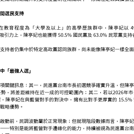
間選民支持
教育程度為「大學及以上」的高學歷族群中，陳亭妃以 49.
吸引力上，陳亭妃也能獲得 50.5% 國民黨及 63.0% 民眾黨支
支持者仍集中於特定高政黨認同族群，尚未能像陳亭妃一樣全面
中「最強人選」
項關鍵訊息：其一，民進黨台南市長初選競爭確實升溫，但陳亭
勢，將差距維持在近一成的可控範圍內；其二，若以2026年
，陳亭妃在與藍營對手的對決中，擁有比對手更厚實的 15.5%
戰略優勢。
啟動前，民調波動屬於正常現象；但就現階段數據而言，陳亭妃
——特別是能將藍營對手邊緣化的能力，持續被視為民進黨台南