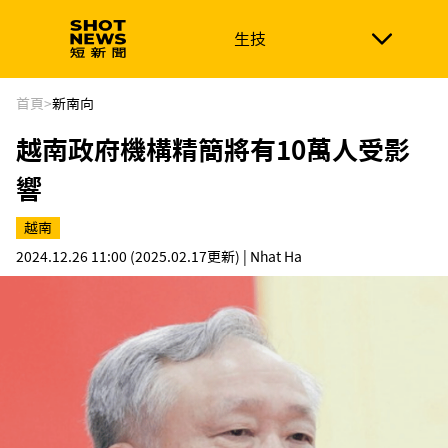
生技
生技
政治
消費生活
在地品牌
財經
健康
首頁
>
新南向
越南政府機構精簡將有10萬人受影
新南向
體育
響
越南
2024.12.26 11:00
(2025.02.17更新)
| Nhat Ha