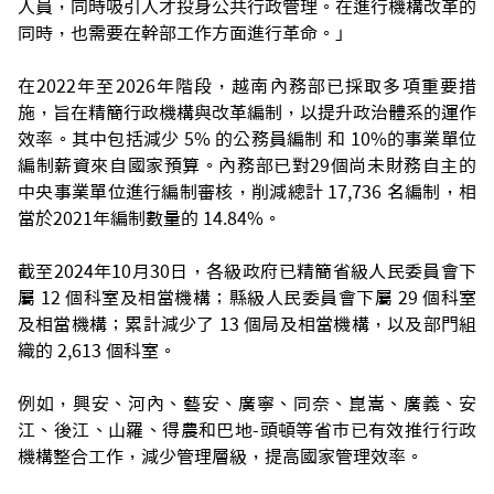
人員，同時吸引人才投身公共行政管理。在進行機構改革的
同時，也需要在幹部工作方面進行革命。」
在2022年至2026年階段，越南內務部已採取多項重要措
施，旨在精簡行政機構與改革編制，以提升政治體系的運作
效率。其中包括減少 5% 的公務員編制 和 10%的事業單位
編制薪資來自國家預算。內務部已對29個尚未財務自主的
中央事業單位進行編制審核，削減總計 17,736 名編制，相
當於2021年編制數量的 14.84%。
截至2024年10月30日，各級政府已精簡省級人民委員會下
屬 12 個科室及相當機構；縣級人民委員會下屬 29 個科室
及相當機構；累計減少了 13 個局及相當機構，以及部門組
織的 2,613 個科室。
例如，興安、河內、藝安、廣寧、同奈、崑嵩、廣義、安
江、後江、山羅、得農和巴地-頭頓等省市已有效推行行政
機構整合工作，減少管理層級，提高國家管理效率。