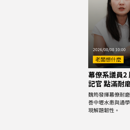
2026/08/08 10:00
老闆想什麼
幕僚系議員2
記官 點滿耐
魏筠發揮幕僚耐磨
善中壢水患與通學
現解題韌性。