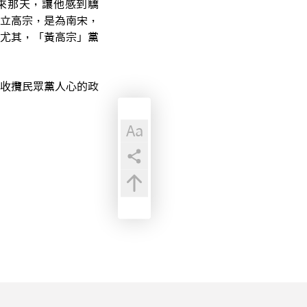
來那天，讓他感到驕
立高宗，是為南宋，
尤其，「黃高宗」黨
收攬民眾黨人心的政
Aa