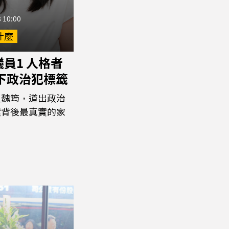
 10:00
什麼
員1 人格者
撕下政治犯標籤
員魏筠，道出政治
環背後最真實的家