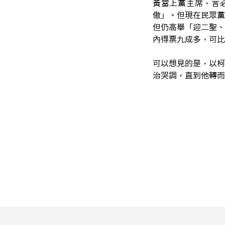
黃當上黨主席，言
傲」。但現在民眾黨
但仍高舉「迎二聖、
內得票九成多，可比
可以想見的是，以柯
治哭調，直到他轉而