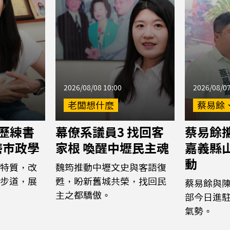
2026/08/08 10:00
2026/08/07
老闆想什麼
蔡易餘
 歷練書
幕僚系議員3 找回客
蔡易餘
磨市政學
家根 喚醒中壢民主魂
嘉義縣
動
特質，改
魏筠推動中壢文史與客語復
步道，展
甦，盼新舊城共榮，找回民
蔡易餘與
主之都驕傲。
部今日進
氣勢。