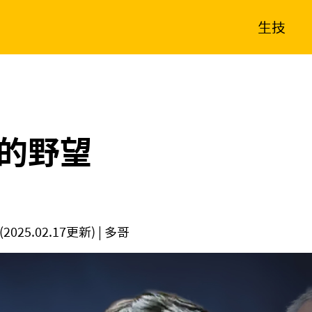
生技
消費生活
在地品牌
財經
健康
新南向
體育
的野望
(2025.02.17更新)
| 多哥