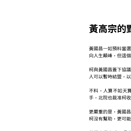
黃高宗的
黃國昌一如預料當選
向人生顛峰，但這個
柯與黃國昌簽下協議
人可以暫時結盟，以
不料，人算不如天
手，北院也裁准柯收
更嚴重的是，黃國昌
柯沒有幫助，更可能