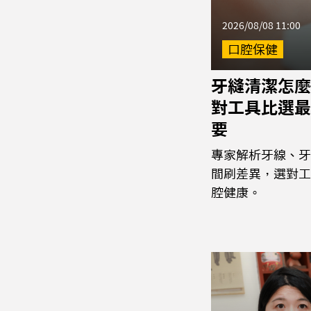
2026/08/08 11:00
口腔保健
牙縫清潔怎麼
對工具比選最
要
專家解析牙線、牙
間刷差異，選對工
腔健康。