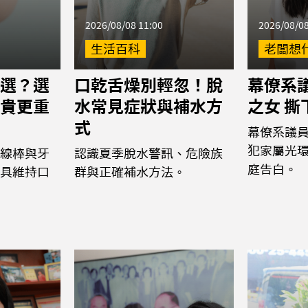
2026/08/08 11:00
2026/08/08
生活百科
老闆想
選？選
口乾舌燥別輕忽！脫
幕僚系議
貴更重
水常見症狀與補水方
之女 
式
幕僚系議
犯家屬光
線棒與牙
認識夏季脫水警訊、危險族
庭告白。
具維持口
群與正確補水方法。