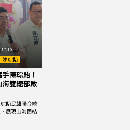
 17:10
、陳琮貽
攜手陳琮貽！
山海雙總部啟
陳琮貽民雄聯合總
駐，展現山海團結