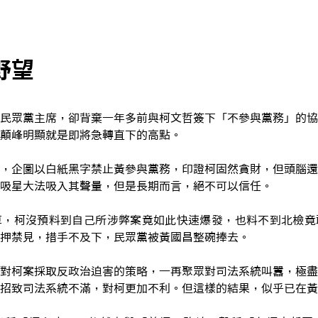
野望
民眾黨主席，卻背棄一年多前與柯文哲簽下「不參與黨務」的協
顛峰明顯就是即將急轉直下的高點。
，企圖以白紙黑字禁止黃參與黨務，印證柯固然貪財，但頭腦還
吸星大法吸入其聲量，但是長期而言，絕不可以信任。
算，柯沒預料到自己所涉弊案竟如此快速爆發，也料不到北檢竟
押禁見，措手不及下，民眾黨被黃國昌整碗捧去。
對柯案採取反政治迫害的策略，一再聚眾對司法系統叫囂，極盡
招致司法系統不滿，對柯更加不利。但這樣的結果，似乎已在黃