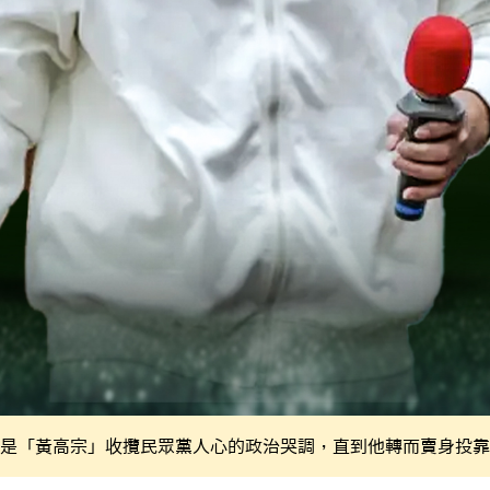
是「黃高宗」收攬民眾黨人心的政治哭調，直到他轉而賣身投靠