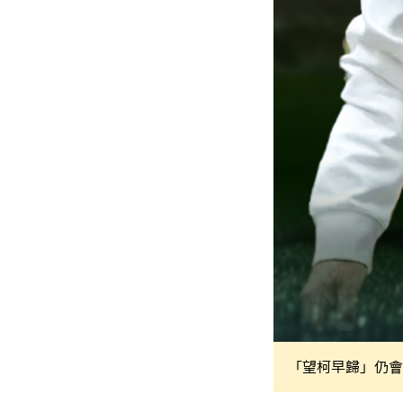
「望柯早歸」仍會