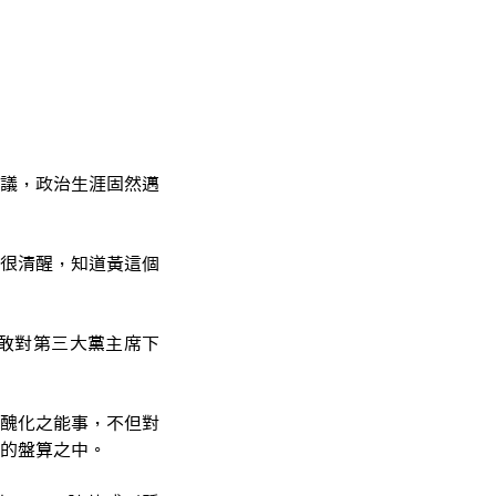
議，政治生涯固然邁
很清醒，知道黃這個
敢對第三大黨主席下
醜化之能事，不但對
的盤算之中。