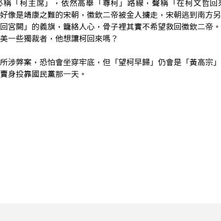
必稱「柯主席」，依然高舉「尊柯」路線，聲稱「在柯文哲回
好像是靖康之難的宋朝，徽欽二帝被金人擄走，宋朝逃到南方另
回宮闕」的義旗，籠絡人心，骨子裡其實不希望救回徽欽二帝。
美一些獨裁者，他想讓柯回來嗎？
所涉弊案，恐怕會坐穿牢底，但「望柯早歸」仍會是「黃高宗」
賣身投靠國民黨那一天。