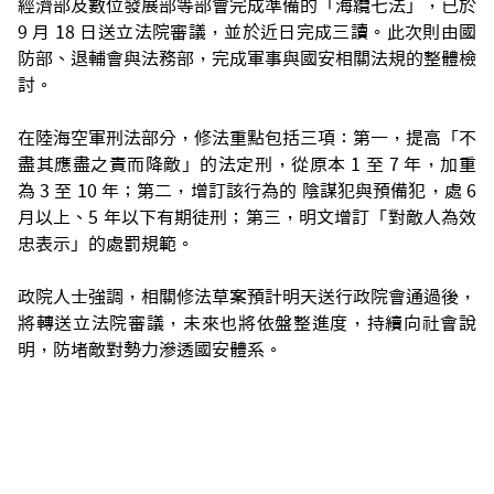
經濟部及數位發展部等部會完成準備的「海纜七法」，已於
9 月 18 日送立法院審議，並於近日完成三讀。此次則由國
防部、退輔會與法務部，完成軍事與國安相關法規的整體檢
討。
在陸海空軍刑法部分，修法重點包括三項：第一，提高「不
盡其應盡之責而降敵」的法定刑，從原本 1 至 7 年，加重
為 3 至 10 年；第二，增訂該行為的 陰謀犯與預備犯，處 6
月以上、5 年以下有期徒刑；第三，明文增訂「對敵人為效
忠表示」的處罰規範。
政院人士強調，相關修法草案預計明天送行政院會通過後，
將轉送立法院審議，未來也將依盤整進度，持續向社會說
明，防堵敵對勢力滲透國安體系。