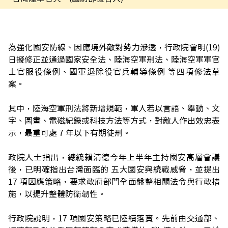
為強化國安防線、因應境外敵對勢力滲透，行政院會明(19)
日擬修正並通過國家安全法、陸海空軍刑法、陸海空軍軍官
士官服役條例、國軍退除役官兵輔導條例 等四項修法草
案。
其中，陸海空軍刑法將新增規範，軍人若以言語、舉動、文
字、圖畫、電磁紀錄或科技方法等方式，對敵人作出效忠表
示，最重可處 7 年以下有期徒刑。
政院人士指出，總統賴清德今年上半年主持國安高層會議
後，已明確指出台灣面臨的 五大國安與統戰威脅，並提出
17 項因應策略，要求政府部門全面盤整相關法令與行政措
施，以提升整體防衛韌性。
行政院說明，17 項國安策略已陸續落實。先前由交通部、