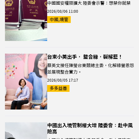
中國國安權限擴大 陸委會示警：想禁你就禁
2026/08/06 11:00
中國,境管
台東小英出手， 整合綠，裂解藍！
蔡英文接任陳瑩台東競總主委，化解綠營恩怨
並展現整合實力。
2026/08/05 17:17
多多益善
中國出入境管制權大增 陸委會：赴中風
險高