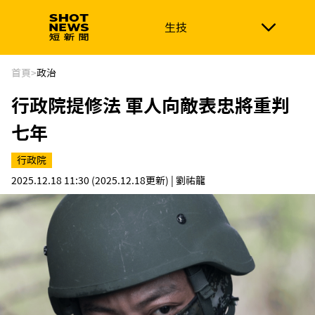
生技
生技
政治
消費生活
在地品牌
財經
健康
首頁
>
政治
行政院提修法 軍人向敵表忠將重判
新南向
體育
七年
行政院
2025.12.18 11:30
(2025.12.18更新)
| 劉祐龍