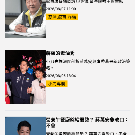
疫苗掮客騙慈濟10多億 當年陳時中曾苦勸
2026/08/07 11:00
慈濟,疫苗,詐騙
蔣盧的毒油秀
小刀專欄深度剖析蔣萬安與盧秀燕最新政治策
略。
2026/08/06 18:04
小刀專欄
營養午餐廚餘給弱勢？ 蔣萬安急改口：
不會
營養午餐廚餘給弱勢？ 蔣萬安急改口：不會