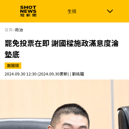
生技
生技
政治
消費生活
在地品牌
財經
健康
首頁
>
政治
罷免投票在即 謝國樑施政滿意度淪
新南向
體育
墊底
謝國樑
2024.09.30 12:30
(2024.09.30更新)
| 劉祐龍