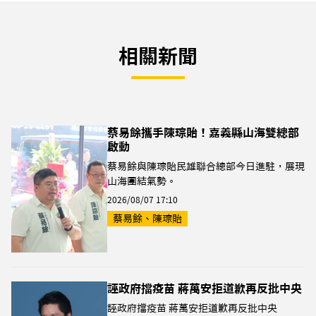
相關新聞
蔡易餘攜手陳琮貽！嘉義縣山海雙總部
啟動
蔡易餘與陳琮貽民雄聯合總部今日進駐，展現
山海團結氣勢。
2026/08/07 17:10
蔡易餘、陳琮貽
誣政府擋疫苗 蔣萬安拒道歉再反批中央
誣政府擋疫苗 蔣萬安拒道歉再反批中央