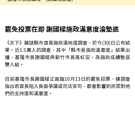
罷免投票在即 謝國樑施政滿意度淪墊底
《天下》雜誌
縣市首長施政滿地度調查，於今(30)日公布結
果。近1.5萬人的調查，其中「縣市長施政滿意度」結果出
爐，基隆市長謝國樑與新竹市長高虹安，為施政成績墊底
雙人組。
目前基隆市長謝國樑正面臨10月13日的罷免投票，據調查
指出若首長陷入負面爭議或司法官司，都會影響到民眾對他
們的支持度和滿意度。