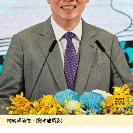
總統賴清德。(劉祐龍攝影)