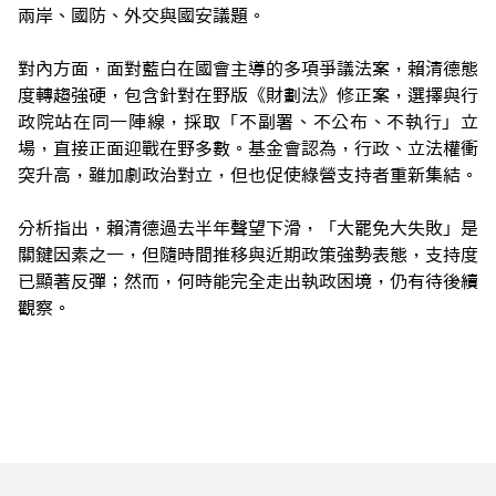
兩岸、國防、外交與國安議題。
對內方面，面對藍白在國會主導的多項爭議法案，賴清德態
度轉趨強硬，包含針對在野版《財劃法》修正案，選擇與行
政院站在同一陣線，採取「不副署、不公布、不執行」立
場，直接正面迎戰在野多數。基金會認為，行政、立法權衝
突升高，雖加劇政治對立，但也促使綠營支持者重新集結。
分析指出，賴清德過去半年聲望下滑，「大罷免大失敗」是
關鍵因素之一，但隨時間推移與近期政策強勢表態，支持度
已顯著反彈；然而，何時能完全走出執政困境，仍有待後續
觀察。