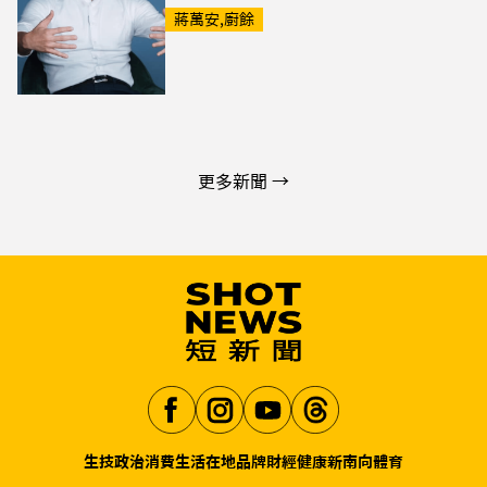
蔣萬安,廚餘
更多新聞 →
生技
政治
消費生活
在地品牌
財經
健康
新南向
體育