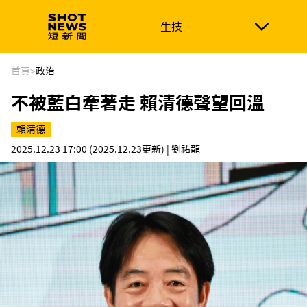
生技
生技
政治
消費生活
在地品牌
財經
健康
首頁
>
政治
不被藍白牽著走 賴清德聲望回溫
新南向
體育
賴清德
2025.12.23 17:00
(2025.12.23更新)
| 劉祐龍