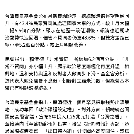
台灣民意基金會公布最新民調顯示，總統賴清德聲望明顯回
升，有43.4％民眾贊同其處理國家大事的方式，較上月大幅
上揚5.5個百分點，顯示在經歷一段低潮後，賴清德近期政
治聲勢快速回溫。儘管不贊同者仍達48.6％，但雙方差距已
縮小至5.2個百分點，較上月明顯改善。
民調指出，賴清德「非常贊同」者增加6.2個百分點，「非
常不贊同」亦小幅上升，顯示政治態度兩極化再度升溫；相
對地，溫和支持與溫和反對者人數同步下滑。基金會分析，
這代表大罷免風暴平息後，朝野對立雖未消散，但綠營基本
盤已有明顯歸隊跡象。
台灣民意基金會指出，賴清德近一個月罕見採取強勢出擊策
略，成功奪回「政治議程設定權」。對外方面，賴總統召開
國安高層會議，宣布8年投入1.25兆元打造「台灣之盾」，
並接連向《華盛頓郵報》投書、接受《紐約時報》專訪，透
過國際媒體發聲，「出口轉內銷」引發國內高度關注，聚焦