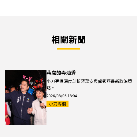
相關新聞
蔣盧的毒油秀
小刀專欄深度剖析蔣萬安與盧秀燕最新政治策
略。
2026/08/06 18:04
小刀專欄