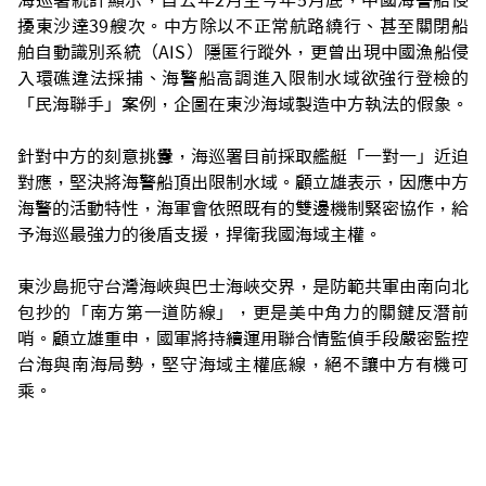
海巡署統計顯示，自去年2月至今年5月底，中國海警船侵
擾東沙達39艘次。中方除以不正常航路繞行、甚至關閉船
舶自動識別系統（AIS）隱匿行蹤外，更曾出現中國漁船侵
入環礁違法採捕、海警船高調進入限制水域欲強行登檢的
「民海聯手」案例，企圖在東沙海域製造中方執法的假象。
針對中方的刻意挑釁，海巡署目前採取艦艇「一對一」近迫
對應，堅決將海警船頂出限制水域。顧立雄表示，因應中方
海警的活動特性，海軍會依照既有的雙邊機制緊密協作，給
予海巡最強力的後盾支援，捍衛我國海域主權。
東沙島扼守台灣海峽與巴士海峽交界，是防範共軍由南向北
包抄的「南方第一道防線」，更是美中角力的關鍵反潛前
哨。顧立雄重申，國軍將持續運用聯合情監偵手段嚴密監控
台海與南海局勢，堅守海域主權底線，絕不讓中方有機可
乘。