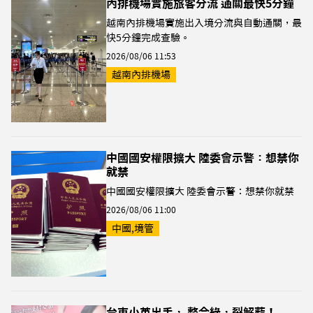
內排機場實施旅客分流 通關最快5分鐘
越南內排機場實施出入境分流與自動通關，最
快5分鐘完成查驗。
2026/08/06 11:53
越南內排機場
中國國安權限擴大 陸委會示警：想禁你
就禁
中國國安權限擴大 陸委會示警：想禁你就禁
2026/08/06 11:00
中國,境管
台東小英出手， 整合綠，裂解藍！