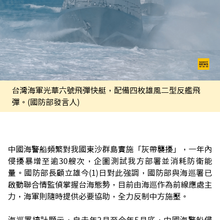
台灣海軍光華六號飛彈快艇，配備四枚雄風二型反艦飛
彈。(國防部發言人)
中國海警船頻繁對我國東沙群島實施「灰帶襲擾」，一年內
侵擾暴增至逾30艘次，企圖測試我方部署並消耗防衛能
量。國防部長顧立雄今(1)日對此強調，國防部與海巡署已
啟動聯合情監偵掌握台海態勢，目前由海巡作為前線應處主
力，海軍則隨時提供必要協助，全力反制中方施壓。