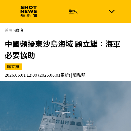
生技
生技
政治
消費生活
在地品牌
財經
健康
首頁
>
政治
中國頻擾東沙島海域 顧立雄：海軍
新南向
體育
必要協助
顧立雄
2026.06.01 12:00
(2026.06.01更新)
| 劉祐龍