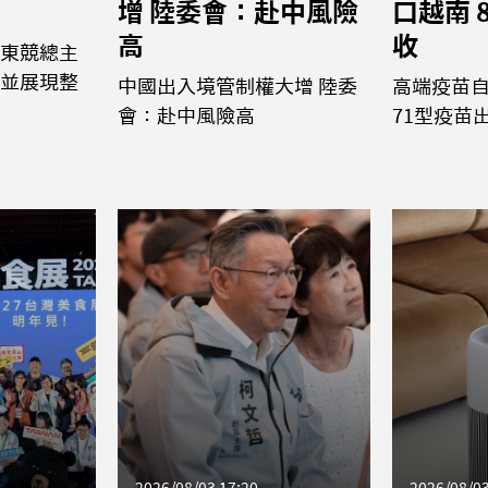
增 陸委會：赴中風險
口越南 
高
收
東競總主
並展現整
中國出入境管制權大增 陸委
高端疫苗
會：赴中風險高
71型疫苗