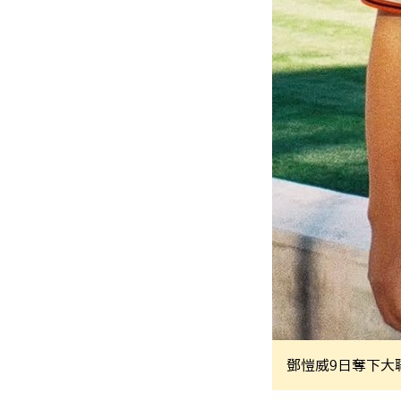
鄧愷威9日奪下大