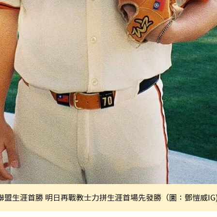
聯盟生涯首勝 明日再戰教士力拼生涯首場先發勝（圖：鄧愷威IG