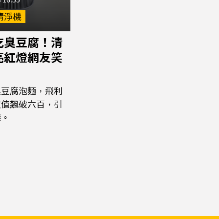
 16:55
清淨機
吃臭豆腐！清
亮紅燈網友笑
臭豆腐泡麵，飛利
數值飆破六百，引
議。