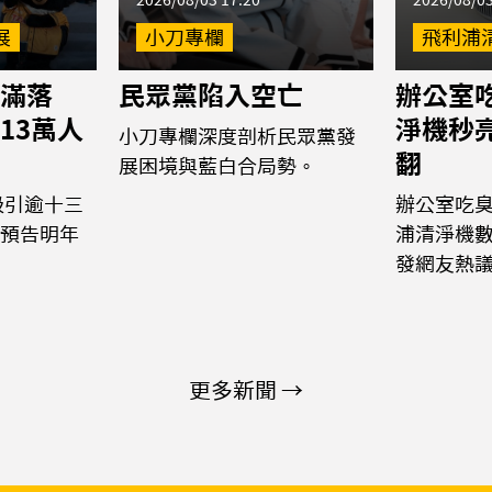
2026/08/03 17:20
2026/08/03
展
小刀專欄
飛利浦
滿落
民眾黨陷入空亡
辦公室
13萬人
淨機秒
小刀專欄深度剖析民眾黨發
翻
展困境與藍白合局勢。
吸引逾十三
辦公室吃
預告明年
浦清淨機
發網友熱
更多新聞 →