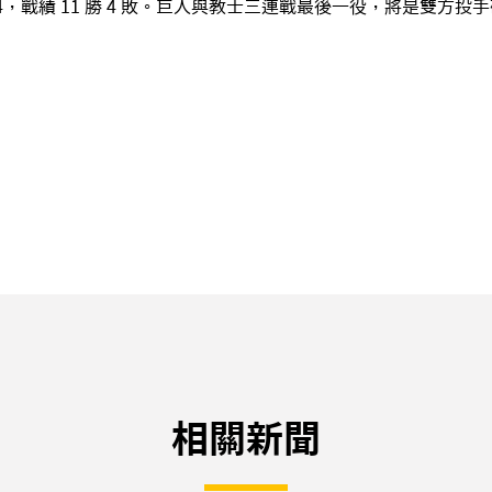
94，戰績 11 勝 4 敗。巨人與教士三連戰最後一役，將是雙方
相關新聞