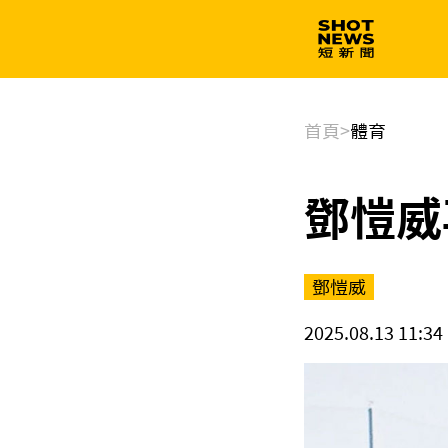
生技
政治
首頁
>
體育
鄧愷威
鄧愷威
2025.08.13 11:34