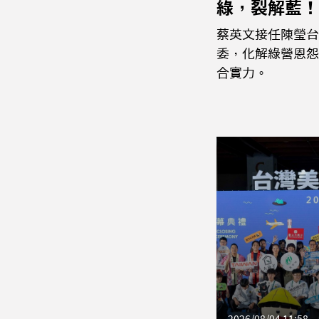
綠，裂解藍！
蔡英文接任陳瑩台
委，化解綠營恩怨
合實力。