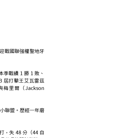
主場迎戰國聯強權聖地牙
戰績 1 勝 1 敗、
）、3 屆打擊王艾瓦雷茲
）與梅里爾（Jackson
下放小聯盟。歷經一年磨
打，失 48 分（44 自