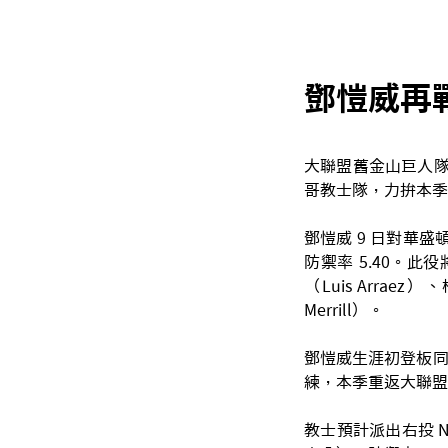
鄧愷威再
大聯盟舊金山巨人隊投
哥教士隊，力拚本季
鄧愷威 9 日對華盛
防禦率 5.40。此役
（Luis Arraez
Merrill）。
鄧愷威生涯初登板同樣
練，本季重返大聯盟
教士預計派出右投 Nic