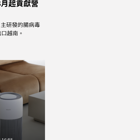
8月起貢獻營
自主研發的腸病毒
出口越南。