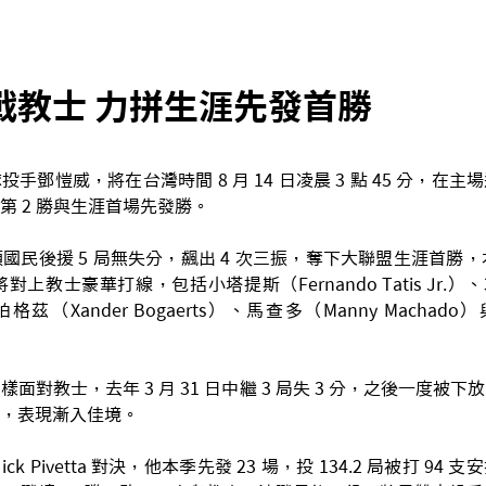
戰教士 力拼生涯先發首勝
手鄧愷威，將在台灣時間 8 月 14 日凌晨 3 點 45 分，在
第 2 勝與生涯首場先發勝。
頓國民後援 5 局無失分，飆出 4 次三振，奪下大聯盟生涯首勝，本季
將對上教士豪華打線，包括小塔提斯（Fernando Tatis Jr.
）、柏格茲（Xander Bogaerts）、馬查多（Manny Machado
面對教士，去年 3 月 31 日中繼 3 局失 3 分，之後一度被
，表現漸入佳境。
k Pivetta 對決，他本季先發 23 場，投 134.2 局被打 94 支安