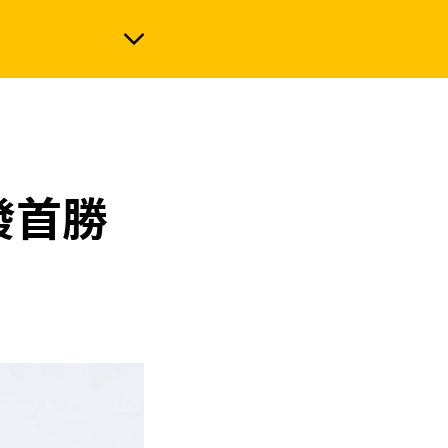
政治
發首勝