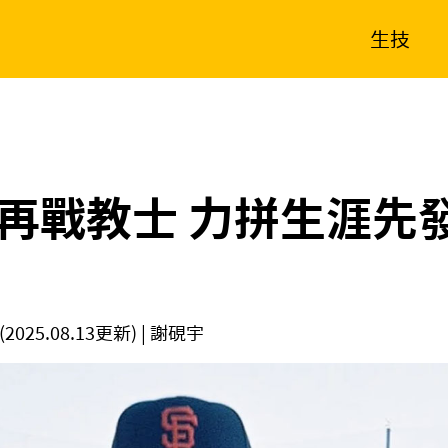
生技
消費生活
在地品牌
財經
健康
新南向
體育
再戰教士 力拼生涯先
(2025.08.13更新)
| 謝硯宇