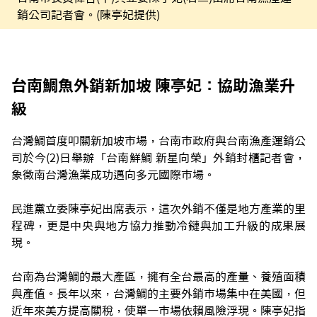
銷公司記者會。(陳亭妃提供)
台南鯛魚外銷新加坡 陳亭妃：協助漁業升
級
台灣鯛首度叩關新加坡市場，台南市政府與台南漁產運銷公
司於今(2)日舉辦「台南鮮鯛 新星向榮」外銷封櫃記者會，
象徵南台灣漁業成功邁向多元國際市場。
民進黨立委陳亭妃出席表示，這次外銷不僅是地方產業的里
程碑，更是中央與地方協力推動冷鏈與加工升級的成果展
現。
台南為台灣鯛的最大產區，擁有全台最高的產量、養殖面積
與產值。長年以來，台灣鯛的主要外銷市場集中在美國，但
近年來美方提高關稅，使單一市場依賴風險浮現。陳亭妃指