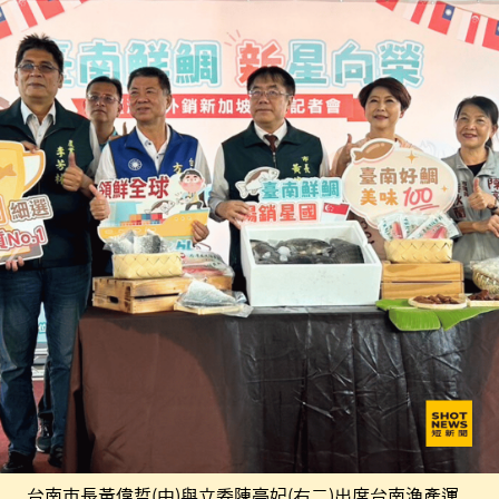
台南市長黃偉哲(中)與立委陳亭妃(右二)出席台南漁產運