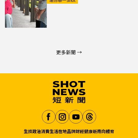
瑜你聊一Shot
更多新聞 →
生技
政治
消費生活
在地品牌
財經
健康
新南向
體育