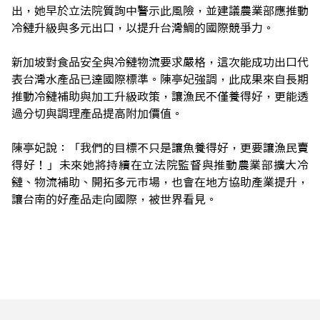
出，她早於立法院質詢中警示此風險，並建議農業部應推動
冷鏈升級與多元出口，以提升台灣鯛的國際競爭力。
新加坡對食品安全與冷鏈物流要求嚴格，這次能成功出口代
表台灣水產品已達國際標準。陳亭妃強調，此成果來自長期
推動冷鏈補助與加工升級政策，讓漁民不僅養得好，更能透
過分切與調理產品提高附加價值。
陳亭妃說：「我們的目標不只是讓魚養得好，更要讓漁民賣
得好！」未來她將持續在立法院監督與推動農業部擴大冷
鏈、物流補助、開拓多元市場，也會在地方協助產業提升，
讓台南的好產品走向國際，被世界看見。