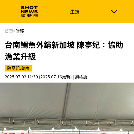
生技
生技
政治
消費生活
在地品牌
財經
健康
首頁
>
財經
台南鯛魚外銷新加坡 陳亭妃：協助
新南向
體育
漁業升級
陳亭妃,台南
2025.07.02 11:30
(2025.07.16更新)
| 劉祐龍