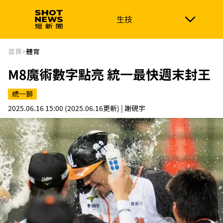
生技
生技
政治
消費生活
在地品牌
財經
健康
首頁
>
體育
M8魔術數字點亮 統一最快週末封王
新南向
體育
統一獅
2025.06.16 15:00
(2025.06.16更新)
| 謝硯宇