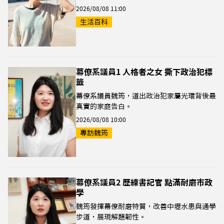
2026/08/08 11:00
生活百科
幕僚系議員1 人格者之女 撕下政治犯標
籤
幕僚系議員魏筠，道出政治犯家屬光環背後最
真實的家庭告白。
2026/08/08 10:00
專訪魏筠
幕僚系議員2 歷練書記官 點滿耐磨市政
學
魏筠發揮幕僚耐磨特質，改善中壢水患與通學
步道，展現解題韌性。