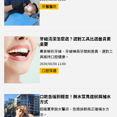
牙醫醫院
牙縫清潔怎麼選？選對工具比選最貴更
重要
專家解析牙線、牙線棒與牙間刷差異，選對工
具維持口腔健康。
2026/08/08 11:00
口腔保健
口乾舌燥別輕忽！脫水常見症狀與補水
方式
認識夏季脫水警訊、危險族群與正確補水方
法。