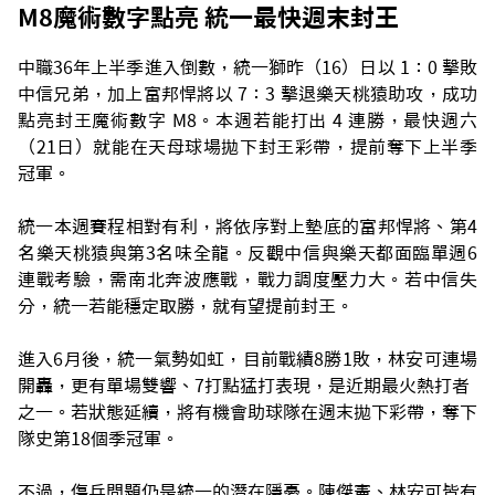
M8魔術數字點亮 統一最快週末封王
中職36年上半季進入倒數，統一獅昨（16）日以 1：0 擊敗
中信兄弟，加上富邦悍將以 7：3 擊退樂天桃猿助攻，成功
點亮封王魔術數字 M8。本週若能打出 4 連勝，最快週六
（21日）就能在天母球場拋下封王彩帶，提前奪下上半季
冠軍。
統一本週賽程相對有利，將依序對上墊底的富邦悍將、第4
名樂天桃猿與第3名味全龍。反觀中信與樂天都面臨單週6
連戰考驗，需南北奔波應戰，戰力調度壓力大。若中信失
分，統一若能穩定取勝，就有望提前封王。
進入6月後，統一氣勢如虹，目前戰績8勝1敗，林安可連場
開轟，更有單場雙響、7打點猛打表現，是近期最火熱打者
之一。若狀態延續，將有機會助球隊在週末拋下彩帶，奪下
隊史第18個季冠軍。
不過，傷兵問題仍是統一的潛在隱憂。陳傑憲、林安可皆有