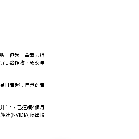
 點，但盤中買盤力道
7.71 點作收，成交量
 個交易日賣超；自營商賣
升1.4，已連續4個月
(NVIDIA)傳出接