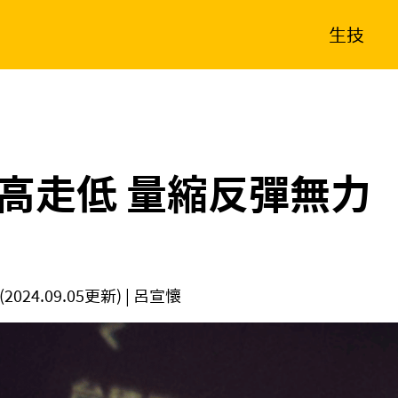
生技
消費生活
在地品牌
財經
健康
新南向
體育
高走低 量縮反彈無力
(2024.09.05更新)
| 呂宣懷