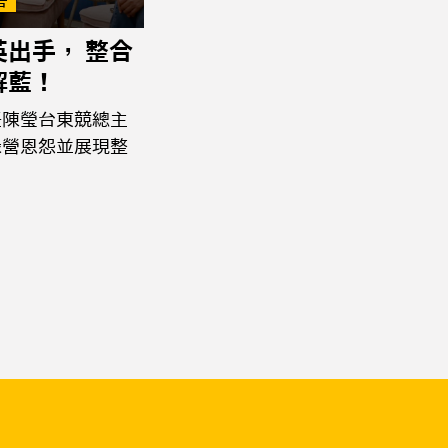
英出手， 整合
解藍！
任陳瑩台東競總主
綠營恩怨並展現整