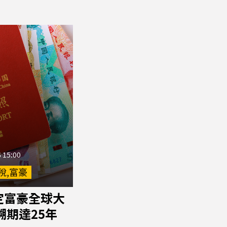
 15:00
稅,富豪
定富豪全球大
溯期達25年