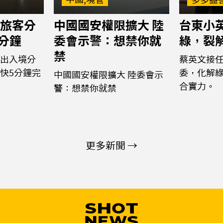
旅客分
中國國安權限擴大 陸
台東小
5分鐘
委會示警：想禁你就
綠，裂
禁
出入境分
蔡英文接
快5分鐘完
委，化解
中國國安權限擴大 陸委會示
合實力。
警：想禁你就禁
更多新聞 →