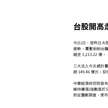
台股開高
今(5)日，受昨日
疲軟，賣壓紛紛出籠，漲
縮至 3,213.22 億。
三大法人今天總計賣超 
超 149.46 億元；投
中華經濟研究院發布，
維持擴張(指數高於5
到反壟斷調查，使市