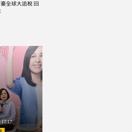
豪全球大追稅 回
年
 17:17
善