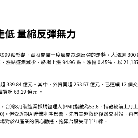
走低 量縮反彈無力
大跌999點影響，台股開盤一度展開跌深反彈的走勢，大漲逾 300
點逐漸減少，終場上漲 94.96 點、漲幅 0.45%，以 21,18
339.84 億元。其中，外資賣超 253.57 億元，已連續 12
信買超 63.19 億元 。
台灣8月製造業採購經理人(PMI)指數為53.6，指數較前上月上
0)。但受近期AI產業利空影響，先有美超微延後遞交財報，再有輝達
場對於AI產業的信心動搖，拖累台股失守半年線。