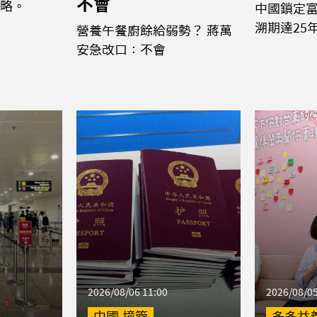
不會
略。
中國鎖定富
溯期達25
營養午餐廚餘給弱勢？ 蔣萬
安急改口：不會
2026/08/06 11:00
2026/08/05
中國,境管
多多益