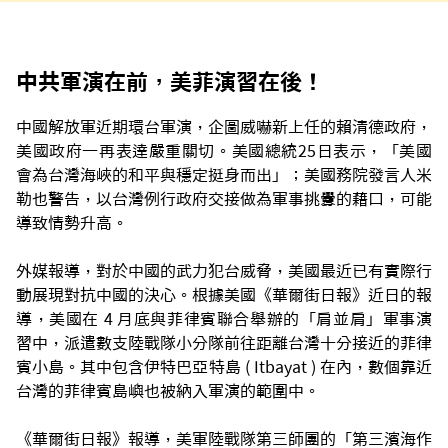
中共軍演在前，美菲演習在後！
中國解放軍近期環台軍演，企圖威嚇新上任的賴清德政府，
美國政府一再表達嚴重關切。美國總統25日表示，「美國
會為台灣海峽的和平與穩定挺身而出」；美國務院發言人米
勒也警告，以台灣例行政府交接做為軍事挑釁的藉口，可能
導致情勢升高。
外媒報導，對於中國的武力犯台威脅，美國最近已有實際行
動展現對抗中國的決心。根據美國《華爾街日報》近日的報
導，美國在 4 月底與菲律賓聯合舉辦的「肩並肩」軍事演
習中，派遣數支陸戰隊小分隊前往距離台灣十分接近的菲律
賓小島。其中包含伊特巴亞特島 ( Itbayat ) 在內，數個靠近
台灣的菲律賓島嶼也被納入軍演的範圍中。
《華爾街日報》報導，美軍陸戰隊第三師團的「第三濱海作