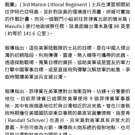
戰團」( 3rd Marine Littoral Regiment ) 士兵在演習期間前
往伊特巴亞特島，並針對該島的環境進行測量，研擬可實施
的作戰計畫。而另一個戰鬥小組前往菲律賓北部的雅米島 (
Mavulis ) 進行地面偵察任務，該島距離台灣本島僅 88 英里
( 約等於 141.6 公里 )。
報導指出，這些美軍陸戰隊的士兵的目標，是在中國入侵台
灣的初期階段，利用導彈、雷達、無人機等可攜帶的武器，
透過探勘戰場、蒐集目標的資訊，協助美軍或是盟友的軍力
打擊中國軍事目標，或是直接用飛彈擊沉解放軍的船隻，爭
取時間讓美軍派兵支援台灣。
報導指出，菲律賓在美軍應對台海衝突時，佔據十分重要的
地位。目前菲律賓已經開放美軍使用 9 個菲律賓軍事基
地，其中有兩個基地位於與台灣相近的呂宋島。曾在川普執
政時期擔任美國國防部東亞事務的最高官員蘭德爾．施里弗
( Randall Schriver ) 也表示，呂宋島對美軍具有非常大的
意義，不但可做為火箭、導彈與火炮系統的發射地點，也可
協助台灣對抗來自中國的入侵。