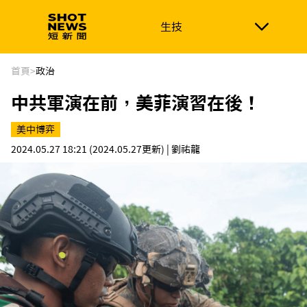
生技
生技
政治
消費生活
在地品牌
財經
健康
首頁
>
政治
中共軍演在前，美菲演習在後！
新南向
體育
美中博弈
2024.05.27 18:21
(2024.05.27更新)
| 劉祐龍