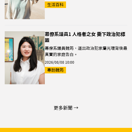
生活百科
幕僚系議員1 人格者之女 撕下政治犯標
籤
幕僚系議員魏筠，道出政治犯家屬光環背後最
真實的家庭告白。
2026/08/08 10:00
專訪魏筠
更多新聞 →