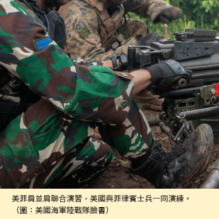
美菲肩並肩聯合演習，美國與菲律賓士兵一同演練。
（圖：美國海軍陸戰隊臉書）