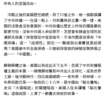
所有人的言論自由。
冷戰之後的美國歷任總統，除了川普之外，每一個都誤讀
了中共政權——在這一點上，共和黨與民主黨一模一樣。美
國的決策者沒有意識到，中共政權比歷史上所有的獨裁暴政
都更可怕，沒有中共視人命如草芥，怎麼會有肆虐全球的武
漢肺炎病毒？拜登服從中宣部指令，不准內閣高官使用「中
國病毒」這一「歧視性」說法——難道說出事實就是歧視
嗎？美國被中共全面滲透，川普給拜登取的綽號並無誇張之
處——「中國喬」。
蘇聯解體之後，美國以為從此天下太平，忽視了中共政權極
權主義的本質，一廂情願地幫助中共加入全球化、成為世界
工廠。後冷戰時代，四位美國總統——老布希、柯林頓、小
布希和歐巴馬——執政的二十八年，是中國由「韜光養晦」
走向「大國崛起」的關鍵階段。美國人從未讀懂「韜光養
晦」這個成語，上演了一齣農夫與蛇的故事。