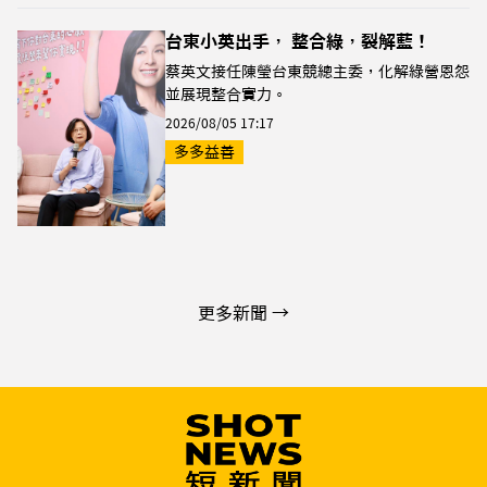
台東小英出手， 整合綠，裂解藍！
蔡英文接任陳瑩台東競總主委，化解綠營恩怨
並展現整合實力。
2026/08/05 17:17
多多益善
更多新聞 →