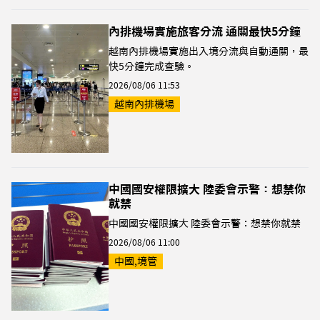
內排機場實施旅客分流 通關最快5分鐘
越南內排機場實施出入境分流與自動通關，最
快5分鐘完成查驗。
2026/08/06 11:53
越南內排機場
中國國安權限擴大 陸委會示警：想禁你
就禁
中國國安權限擴大 陸委會示警：想禁你就禁
2026/08/06 11:00
中國,境管