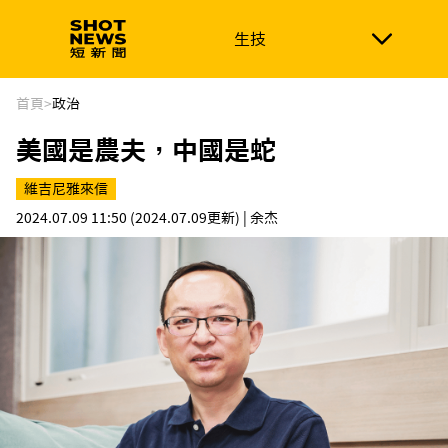
生技
生技
政治
消費生活
在地品牌
財經
健康
首頁
>
政治
美國是農夫，中國是蛇
新南向
體育
維吉尼雅來信
2024.07.09 11:50
(2024.07.09更新)
| 余杰