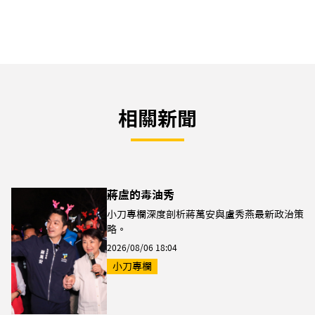
相關新聞
蔣盧的毒油秀
小刀專欄深度剖析蔣萬安與盧秀燕最新政治策
略。
2026/08/06 18:04
小刀專欄