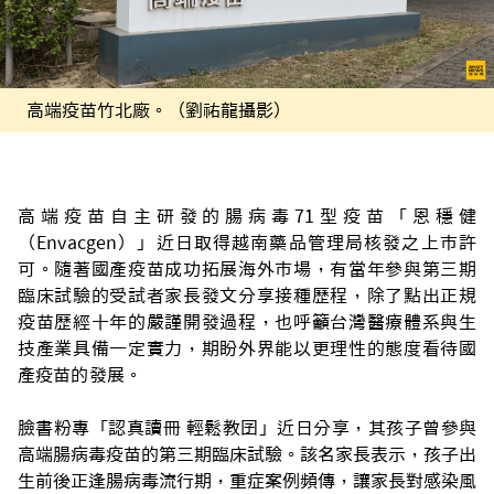
高端疫苗竹北廠。（劉祐龍攝影）
高端疫苗自主研發的腸病毒71型疫苗「恩穩健
（Envacgen）」近日取得越南藥品管理局核發之上市許
可。隨著國產疫苗成功拓展海外市場，有當年參與第三期
臨床試驗的受試者家長發文分享接種歷程，除了點出正規
疫苗歷經十年的嚴謹開發過程，也呼籲台灣醫療體系與生
技產業具備一定實力，期盼外界能以更理性的態度看待國
產疫苗的發展。
臉書粉專「認真讀冊 輕鬆教囝」近日分享，其孩子曾參與
高端腸病毒疫苗的第三期臨床試驗。該名家長表示，孩子出
生前後正逢腸病毒流行期，重症案例頻傳，讓家長對感染風