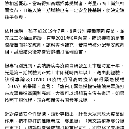
險相當憂心。當時得知高端招募受試者，考量市面上尚無相
關疫苗，且進入第三期試驗已有一定安全性基礎，便決定讓
孩子參與。
依其說明，孩子於2019年7月、8月分別接種兩劑疫苗，並
完成三次抽血追蹤，直至2021年6月解盲，確認接種的是實
際疫苗而非安慰劑。該粉專也補充，若當時被分配至安慰劑
組，試驗結束後亦會安排補打高端疫苗。
粉專特別提到，高端腸病毒疫苗自研發至上市歷時逾十年，
光是第三期試驗到正式上市即耗時四年以上。藉由此經驗，
該粉專論及COVID-19疫情期間高端疫苗取得緊急授權
（EUA）的爭議，直言：「藍白用緊急授權快速讓民眾施打
來攻擊民進黨圖利高端，大家可以想想看有沒有道理，如果
按照正規流程，現在都還沒有開發完成呢」。
針對疫苗安全性疑慮，該粉專指出，社會大眾常放大疫苗副
作用，把不施打的風險看成「零風險」（原文誤植為零分險
已更正），結論就會變成施打疫苗好可怕；卻忽略了未接種