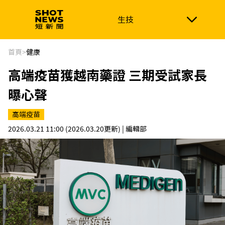
生技
生技
政治
消費生活
在地品牌
財經
健康
首頁
>
健康
高端疫苗獲越南藥證 三期受試家長
新南向
體育
曝心聲
高端疫苗
2026.03.21 11:00
(2026.03.20更新)
| 編輯部