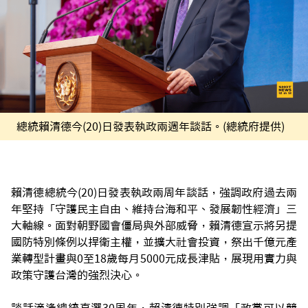
總統賴清德今(20)日發表執政兩週年談話。(總統府提供)
賴清德總統今(20)日發表執政兩周年談話，強調政府過去兩
年堅持「守護民主自由、維持台海和平、發展韌性經濟」三
大軸線。面對朝野國會僵局與外部威脅，賴清德宣示將另提
國防特別條例以捍衛主權，並擴大社會投資，祭出千億元產
業轉型計畫與0至18歲每月5000元成長津貼，展現用實力與
政策守護台灣的強烈決心。