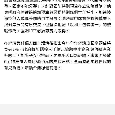
談話適逢總統直選30周年，賴清德特別強調「政黨可以競
爭，國家不能分裂」。針對國防特別預算在立法院受阻，他
表明政府將透過追加預算與另提特別條例亡羊補牢，加速陸
海空無人載具等國防自主發展；同時重申願意在對等尊嚴下
與對岸展開有序交流，但堅決拒絕「以和平包裝統一」的統
戰作為，強調和平必須靠實力取得。
在經濟與社福方面，賴清德指出今年全年經濟成長率預估將
突破7%，政府將加碼投入千億元協助中小企業與傳統產業
升級。面對少子女化挑戰，更拋出人口新戰略，未來將發放
0至18歲每人每月5000元的成長津貼，全面減輕年輕世代的
育兒負擔，帶領台灣穩健前進。