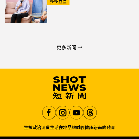
多多益善
更多新聞 →
生技
政治
消費生活
在地品牌
財經
健康
新南向
體育
Aa