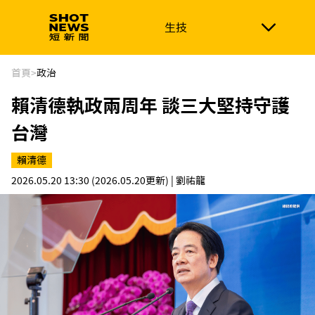
生技
生技
政治
消費生活
在地品牌
財經
健康
首頁
>
政治
賴清德執政兩周年 談三大堅持守護
新南向
體育
台灣
賴清德
2026.05.20 13:30
(2026.05.20更新)
| 劉祐龍