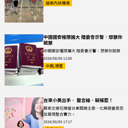
越南內排機場
中國國安權限擴大 陸委會示警：想禁你
就禁
中國國安權限擴大 陸委會示警：想禁你就禁
2026/08/06 11:00
中國,境管
台東小英出手， 整合綠，裂解藍！
蔡英文接任陳瑩台東競總主委，化解綠營恩怨
並展現整合實力。
2026/08/05 17:17