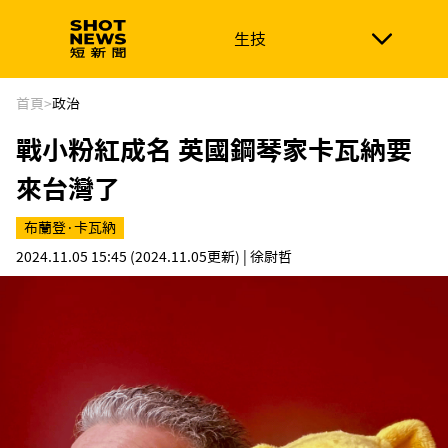
生技
生技
政治
消費生活
在地品牌
財經
健康
首頁
>
政治
戰小粉紅成名 英國鋼琴家卡瓦納要
新南向
體育
來台灣了
布蘭登·卡瓦納
2024.11.05 15:45
(2024.11.05更新)
| 徐尉哲