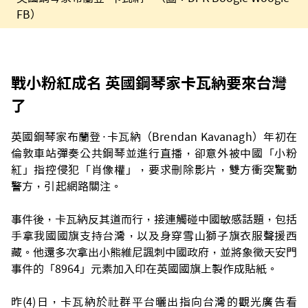
FB）
戰小粉紅成名 英國鋼琴家卡瓦納要來台灣
了
英國鋼琴家布蘭登·卡瓦納（Brendan Kavanagh）年初在
倫敦車站彈奏公共鋼琴並進行直播，卻意外被中國「小粉
紅」指控侵犯「肖像權」，要求刪除影片，雙方衝突驚動
警方，引起網路關注。
事件後，卡瓦納反其道而行，接連觸碰中國敏感話題，包括
手拿我國國旗支持台灣，以及身穿雪山獅子旗衣服聲援西
藏。他還多次拿出小熊維尼諷刺中國政府，並將象徵天安門
事件的「8964」元素加入印在英國國旗上製作成貼紙。
昨(4)日，卡瓦納於社群平台曬出指向台灣的觀光廣告看