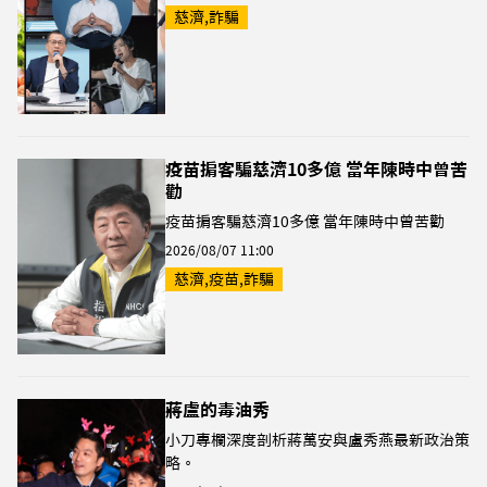
慈濟,詐騙
疫苗掮客騙慈濟10多億 當年陳時中曾苦
勸
疫苗掮客騙慈濟10多億 當年陳時中曾苦勸
2026/08/07 11:00
慈濟,疫苗,詐騙
蔣盧的毒油秀
小刀專欄深度剖析蔣萬安與盧秀燕最新政治策
略。