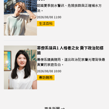
認識夏季脫水警訊、危險族群與正確補水方
法。
2026/08/08 11:00
生活百科
幕僚系議員1 人格者之女 撕下政治犯標
籤
幕僚系議員魏筠，道出政治犯家屬光環背後最
真實的家庭告白。
2026/08/08 10:00
專訪魏筠
更多新聞 →