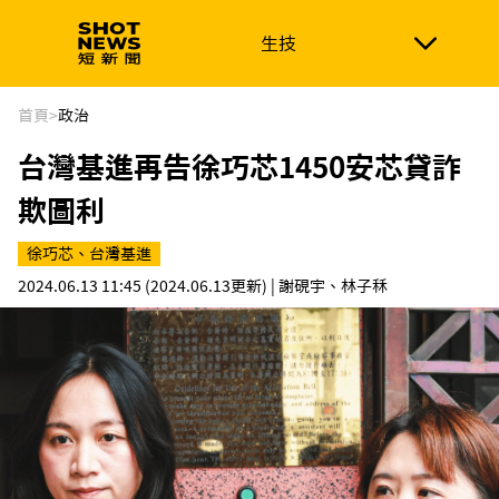
生技
生技
政治
消費生活
在地品牌
財經
健康
首頁
>
政治
台灣基進再告徐巧芯1450安芯貸詐
新南向
體育
欺圖利
徐巧芯、台灣基進
2024.06.13 11:45
(2024.06.13更新)
| 謝硯宇、林子秝