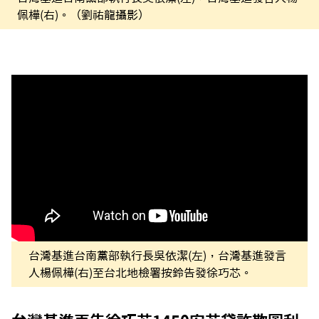
佩樺(右)。（劉祐龍攝影）
台灣基進台南黨部執行長吳依潔(左)，台灣基進發言
人楊佩樺(右)至台北地檢署按鈴告發徐巧芯。