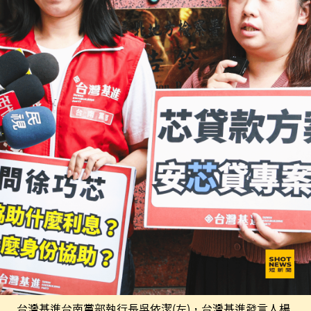
台灣基進台南黨部執行長吳依潔(左)，台灣基進發言人楊