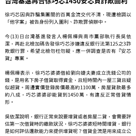
台灣基進再告徐巧芯1450安芯貸詐欺圖利
徐巧芯因與詐騙集團間的百萬金流交代不清，現遭檢調以
「他字案」被告身份列入圖利、詐欺罪偵辦中。
今(13)日台灣基進發言人楊佩樺與南市黨部執行長吳依
潔，再赴北檢加碼告發徐巧芯涉嫌違反銀行法第125之3詐
欺銀行罪，希望北檢勿枉勿縱，應一併調查是否有『安芯
貸』專案。
楊佩樺表示，徐巧芯婆婆借給劉向婕夫妻成立洗錢公司的
錢，是用名下房子借貸取得資金，且短時間內一屋三貸且疑
似超貸。周邊實價登錄房價最高約1100萬，房屋貸款最多
約八成，巧芯婆婆卻能貸到1450萬，有違反正常借貸情
形。
吳依潔說明，銀行正常來說要增貸或者房屋二貸，會需要評
估第一次借貸時的繳款狀況，徐巧芯婆婆短時間增貸，銀行
是如何評估還款能力來提供增貸呢？借貸金流是用來成立公