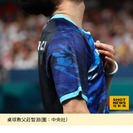
桌球教父莊智淵(圖：中央社）