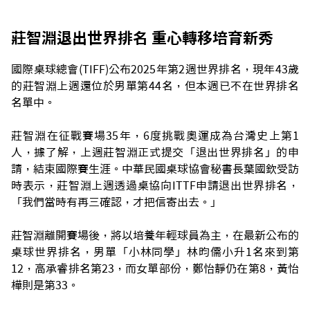
莊智淵退出世界排名 重心轉移培育新秀
國際桌球總會(TIFF)公布2025年第2週世界排名，現年43歲
的莊智淵上週還位於男單第44名，但本週已不在世界排名
名單中。
莊智淵在征戰賽場35年，6度挑戰奧運成為台灣史上第1
人，據了解，上週莊智淵正式提交「退出世界排名」的申
請，結束國際賽生涯。中華民國桌球協會秘書長葉國欽受訪
時表示，莊智淵上週透過桌協向ITTF申請退出世界排名，
「我們當時有再三確認，才把信寄出去。」
莊智淵離開賽場後，將以培養年輕球員為主，在最新公布的
桌球世界排名，男單「小林同學」林昀儒小升1名來到第
12，高承睿排名第23，而女單部份，鄭怡靜仍在第8，黃怡
樺則是第33。