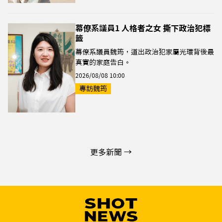
幕僚系議員1 人格者之女 撕下政治犯標
籤
幕僚系議員魏筠，道出政治犯家屬光環背後最
真實的家庭告白。
2026/08/08 10:00
專訪魏筠
更多新聞 →