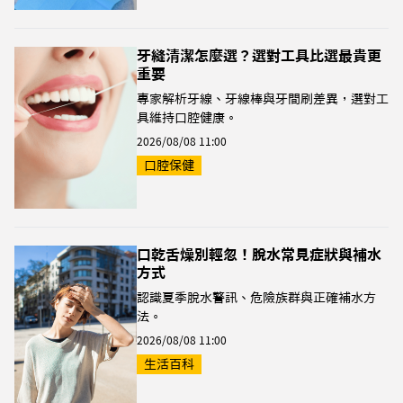
牙縫清潔怎麼選？選對工具比選最貴更
重要
專家解析牙線、牙線棒與牙間刷差異，選對工
具維持口腔健康。
2026/08/08 11:00
口腔保健
口乾舌燥別輕忽！脫水常見症狀與補水
方式
認識夏季脫水警訊、危險族群與正確補水方
法。
2026/08/08 11:00
生活百科