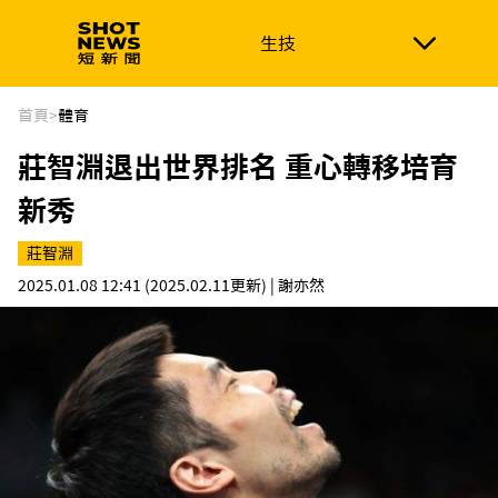
生技
生技
政治
消費生活
在地品牌
財經
健康
首頁
>
體育
莊智淵退出世界排名 重心轉移培育
新南向
體育
新秀
莊智淵
2025.01.08 12:41
(2025.02.11更新)
| 謝亦然