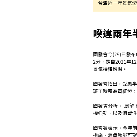
台灣近一年景氣燈
睽違兩年
國發會今(29)日
2分，是自2021
景氣持續增溫。
國發會指出，受惠半
班工時轉為黃紅燈；
國發會分析， 展望
機強勁，以及消費性
國會發表示，今年前
措施，消費動能可望