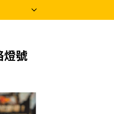
政治
絡燈號