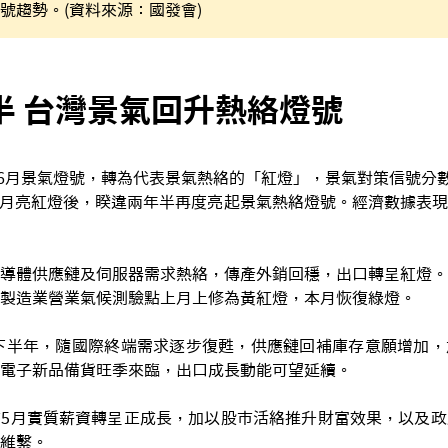
號趨勢。(資料來源：國發會)
半 台灣景氣回升熱絡燈號
發布6月景氣燈號，轉為代表景氣熱絡的「紅燈」，景氣對策信號分數
年12月亮紅燈後，睽違兩年半再度亮起景氣熱絡燈號。經濟數據表
導體供應鏈及伺服器需求熱絡，傳產外銷回穩，出口轉呈紅燈。
製造業營業氣候測驗點上月上修為黃紅燈，本月恢復綠燈。
下半年，隨國際終端需求逐步復甦，供應鏈回補庫存意願增加，
電子新品備貨旺季來臨，出口成長動能可望延續。
5月實質薪資轉呈正成長，加以股市活絡推升財富效果，以及政
維繫。